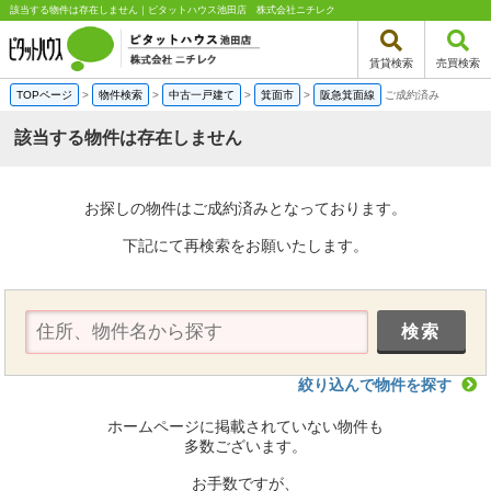
該当する物件は存在しません｜ピタットハウス池田店 株式会社ニチレク
賃貸検索
売買検索
TOPページ
>
物件検索
>
中古一戸建て
>
箕面市
>
阪急箕面線
ご成約済み
該当する物件は存在しません
お探しの物件はご成約済みとなっております。
下記にて再検索をお願いたします。
絞り込んで物件を探す
ホームページに掲載されていない物件も
多数ございます。
お手数ですが、