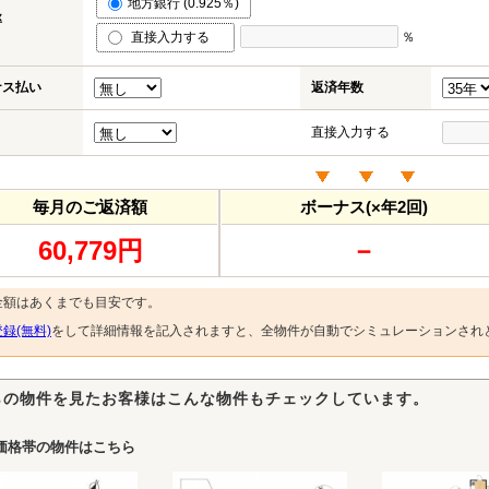
地方銀行 (0.925％)
率
直接入力する
％
ナス払い
返済年数
直接入力する
毎月のご返済額
ボーナス(×年2回)
60,779円
－
金額はあくまでも目安です。
録(無料)
をして詳細情報を記入されますと、全物件が自動でシミュレーションされ
らの物件を見たお客様はこんな物件もチェックしています。
価格帯の物件はこちら