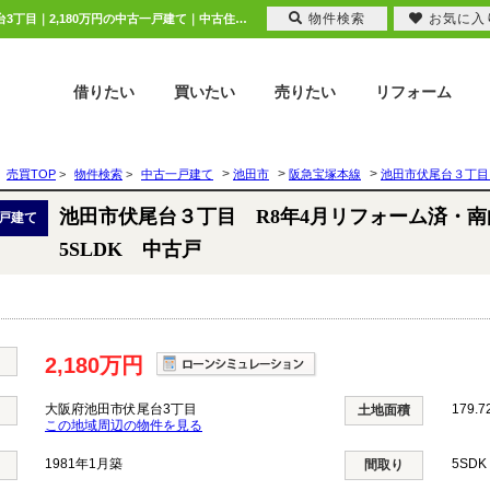
物件検索
お気に入
池田市伏尾台３丁目 R8年4月リフォーム済・南向き5SLDK 中古戸 大阪府池田市伏尾台3丁目｜2,180万円の中古一戸建て｜中古住宅や中古物件情報｜ピタットハウス池田店 株式会社ニチレク
借りたい
買いたい
売りたい
リフォーム
>
>
>
売買TOP
>
物件検索
>
中古一戸建て
池田市
阪急宝塚本線
池田市伏尾台３丁目 
池田市伏尾台３丁目 R8年4月リフォーム済・南
戸建て
5SLDK 中古戸
2,180万円
大阪府池田市伏尾台3丁目
179.7
土地面積
この地域周辺の物件を見る
1981年1月築
5SD
間取り