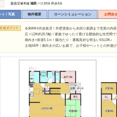
阪急宝塚本線
池田
バス20分 停歩3分
ト / 写真
物件概要
ローンシミュレーション
お問合
令和8年4月改装済！外壁塗装から水回り新調まで充実の内容
広々LDK約20.5帖！家族でゆったり寛げる開放的な住空間で
南向き×前道5.1ｍ！陽当たり・通風良好な明るい5SLDK♪
土地54坪！南向きの広いお庭で、お子様やペットとの外遊び