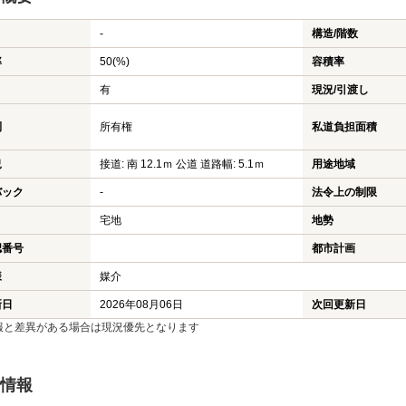
-
構造/階数
率
50(%)
容積率
有
現況/引渡し
利
所有権
私道負担面積
況
接道: 南 12.1ｍ 公道 道路幅: 5.1ｍ
用途地域
バック
-
法令上の制限
宅地
地勢
認番号
都市計画
様
媒介
新日
2026年08月06日
次回更新日
報と差異がある場合は現況優先となります
情報