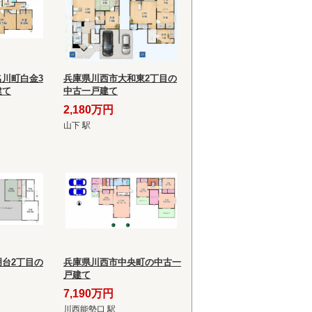
川町白金3
兵庫県川西市大和東2丁目の
建て
中古一戸建て
2,180万円
山下 駅
台2丁目の
兵庫県川西市中央町の中古一
戸建て
7,190万円
川西能勢口 駅