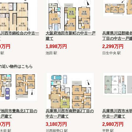
県川西市錦松台の中古一
大阪府池田市新町の中古一戸
兵庫県川辺郡猪名
て
建て
丁目の中古一戸
80万円
1,898万円
2,299万円
 駅
池田 駅
日生中央 駅
の近い物件はこちら
府池田市豊島北1丁目の
兵庫県川西市南野坂2丁目の
兵庫県川西市水明
一戸建て
中古一戸建て
中古一戸建て
99万円
3,180万円
2,980万円
大前 駅
川西能勢口 駅
平野 駅