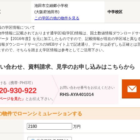
池田市立細郷小学校
区
(大阪府池田市)
中学校区
この学区の他の物件を見る
報の学区情報について
物件情報に記載されております通学区域(学区)情報は、国土数値情報ダウンロードサ
データ【2016年度】を元に加工したものですので、記載情報が現在の学区域と異な
情報ダウンロードサービスのWEBサイト上で記述通り、データは必ずしも正確とは言
ますので、そちらを踏まえ学区情報は参考としてご活用下さい。
い合わせ、資料請求、見学のお申し込みはこちらから
ける（携帯･PHS可）
お問い合わせ番号をお伝えください
20-930-922
RHS-AYA401014
ページを見た」
とお伝え下さい。
の物件でローンシミュレーションする
万円