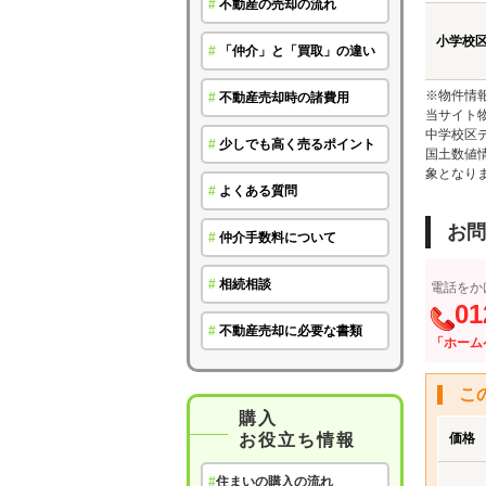
#
不動産の売却の流れ
小学校
#
「仲介」と「買取」の違い
※物件情
#
不動産売却時の諸費用
当サイト
中学校区
#
少しでも高く売るポイント
国土数値
象となり
#
よくある質問
お問
#
仲介手数料について
#
相続相談
電話をか
01
#
不動産売却に必要な書類
「ホーム
こ
購入
お役立ち情報
価格
#
住まいの購入の流れ