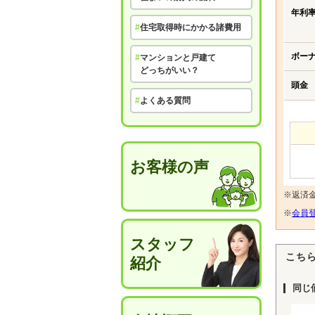
年利
#
住宅取得時にかかる諸費用
ボー
#
マンションと戸建て
どっちがいい？
頭金
#
よくある質問
お客様の声
※返済
※
会員登
スタッフ
こち
紹介
同じ