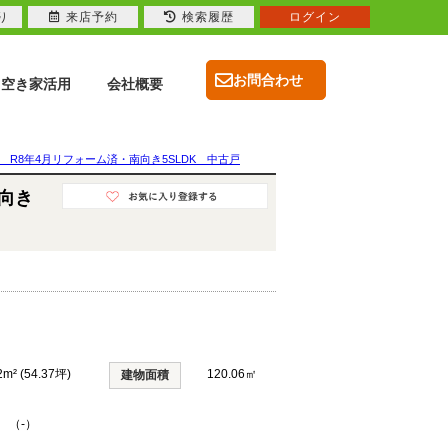
り
来店予約
検索履歴
ログイン
お問合わせ
空き家活用
会社概要
R8年4月リフォーム済・南向き5SLDK 中古戸
向き
2m² (54.37坪)
120.06㎡
建物面積
K （-）