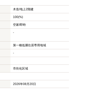
木造/
地上2階建
100(%)
空家/即時
-
第一種低層住居専用地域
-
市街化区域
2026年08月20日