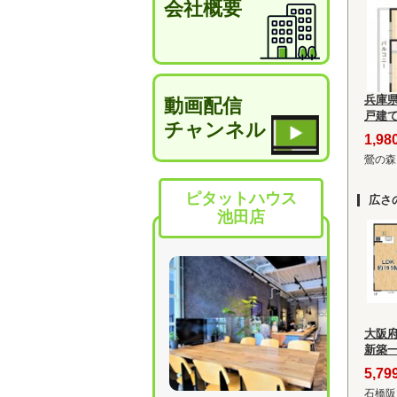
会社概要
兵庫
動画配信
戸建
チャンネル
1,9
鶯の森
ピタットハウス
広さ
池田店
大阪
新築
5,7
石橋阪