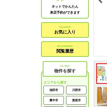
ネットでかんたん
来店予約ができます
FAVORITE
お気に入り
RECOMMEND
閲覧履歴
For BUY
物件を探す
エリアから探す
池田市
川西市
豊中市
箕面市