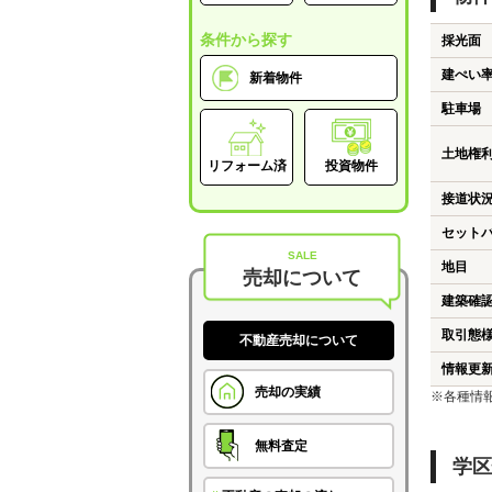
条件から探す
採光面
建ぺい
新着物件
駐車場
土地権
リフォーム済
投資物件
接道状
セット
SALE
地目
売却について
建築確
取引態
不動産売却について
情報更
売却の実績
※各種情
無料査定
学区