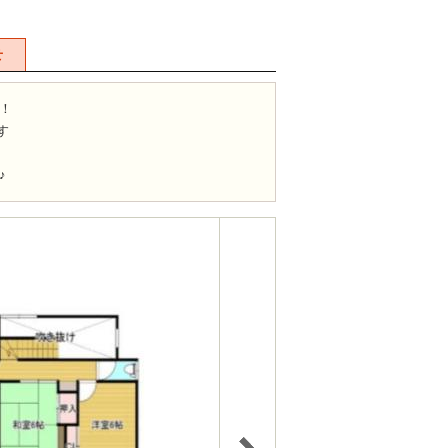
せ
！
す
♪