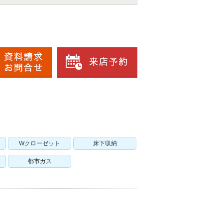
Wクローゼット
床下収納
都市ガス