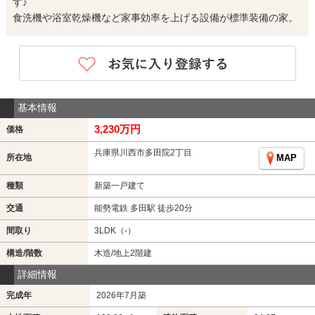
す♪
食洗機や浴室乾燥機など家事効率を上げる設備が標準装備の家。
基本情報
3,230万円
価格
兵庫県川西市多田院2丁目
所在地
MAP
種類
新築一戸建て
交通
能勢電鉄 多田駅 徒歩20分
間取り
3LDK（-）
構造/階数
木造/地上2階建
詳細情報
完成年
2026年7月築