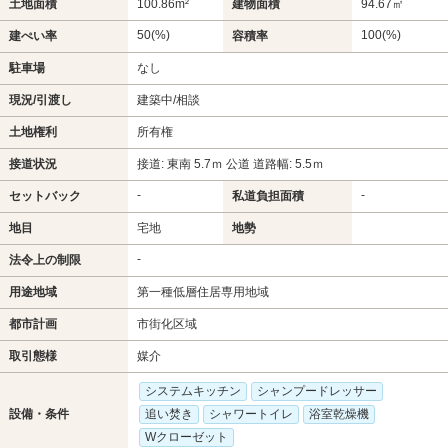
土地面積
100.86m²
建物面積
94.67㎡
50(%)
100(%)
建ぺい率
容積率
駐車場
なし
現況/引渡し
建築中/相談
土地権利
所有権
接道状況
接道: 東南 5.7ｍ 公道 道路幅: 5.5ｍ
-
-
セットバック
私道負担面積
地目
宅地
地勢
-
法令上の制限
用途地域
第一種低層住居専用地域
都市計画
市街化区域
取引態様
媒介
システムキッチン
シャンプードレッサー
設備・条件
追い焚き
シャワートイレ
浴室乾燥機
Wクローゼット