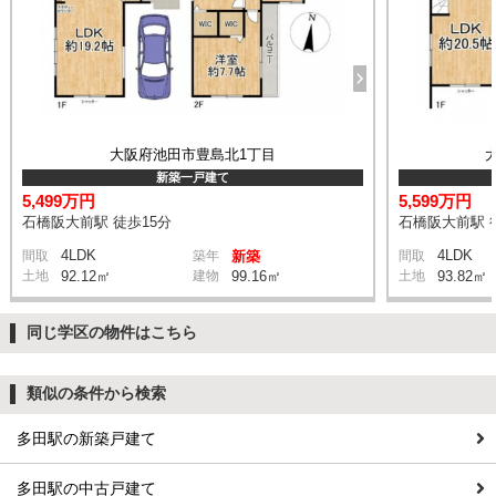
大阪府池田市豊島北1丁目
新築一戸建て
5,499万円
5,599万円
石橋阪大前駅 徒歩15分
石橋阪大前駅 
4LDK
4LDK
間取
築年
新築
間取
土地
92.12㎡
建物
99.16㎡
土地
93.82㎡
同じ学区の物件はこちら
類似の条件から検索
多田駅の新築戸建て
多田駅の中古戸建て