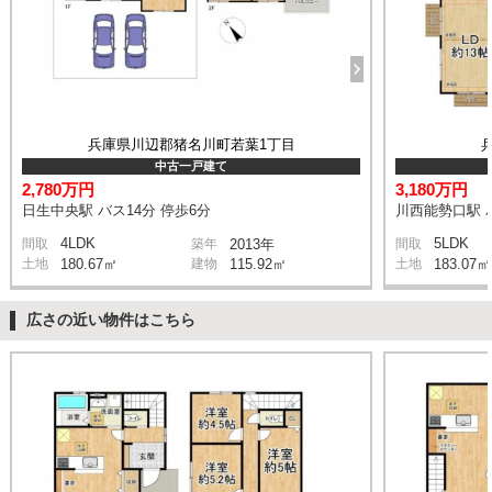
兵庫県川辺郡猪名川町若葉1丁目
中古一戸建て
2,780万円
3,180万円
日生中央駅 バス14分 停歩6分
川西能勢口駅 バ
4LDK
5LDK
間取
築年
2013年
間取
土地
180.67㎡
建物
115.92㎡
土地
183.07㎡
広さの近い物件はこちら