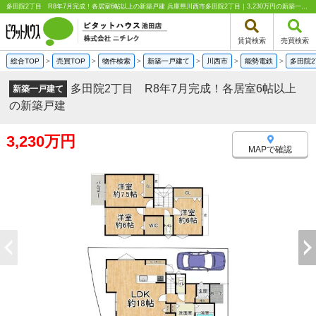
多田院2丁目 R8年7月完成！各居室6帖以上の新築戸建 兵庫県川西市多田院2丁目｜3,230万円の新築一戸建て｜分譲住宅や新築物件｜ピタットハウス池田店 株式会社ニチレク
賃貸検索
売買検索
総合TOP
>
売買TOP
>
物件検索
>
新築一戸建て
>
川西市
>
能勢電鉄
>
多田院
多田院2丁目 R8年7月完成！各居室6帖以上
新築一戸建て
の新築戸建
3,230万円
MAPで確認