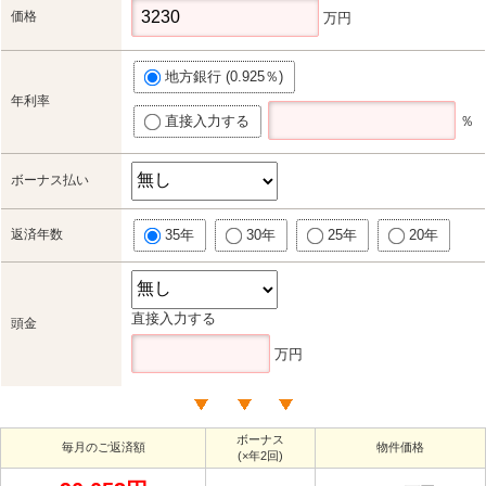
価格
万円
地方銀行 (0.925％)
年利率
直接入力する
％
ボーナス払い
返済年数
35年
30年
25年
20年
直接入力する
頭金
万円
ボーナス
毎月のご返済額
物件価格
(×年2回)