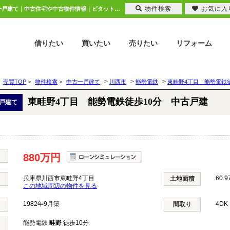
物件検索
お気に入
東畦野4丁目 能勢電鉄徒歩10分 中古戸建 兵庫県川西市東畦野4丁目｜880万円の中古一戸建て｜中古住宅や中古物件情報｜ピタットハウス池田店 株式会社ニチレク
借りたい
買いたい
売りたい
リフォーム
>
>
>
売買TOP
>
物件検索
>
中古一戸建て
川西市
能勢電鉄
東畦野4丁目 能勢電鉄
東畦野4丁目 能勢電鉄徒歩10分 中古戸建
戸建て
880万円
兵庫県川西市東畦野4丁目
60.9
土地面積
この地域周辺の物件を見る
1982年9月築
4DK
間取り
能勢電鉄
畦野
徒歩10分