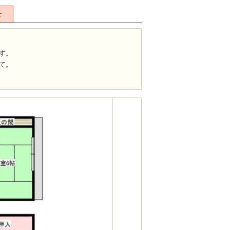
せ
す。
て。