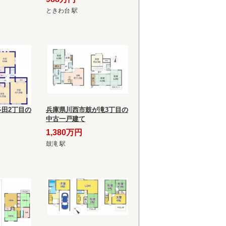
ときわ台 駅
田2丁目の
兵庫県川西市鼓が滝3丁目の
中古一戸建て
1,380万円
鼓滝 駅