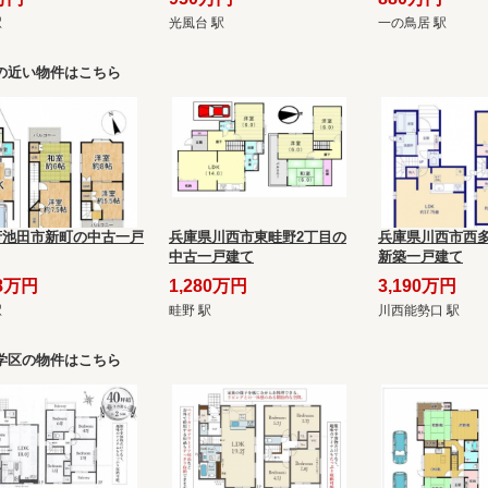
駅
光風台 駅
一の鳥居 駅
の近い物件はこちら
府池田市新町の中古一戸
兵庫県川西市東畦野2丁目の
兵庫県川西市西多
中古一戸建て
新築一戸建て
98万円
1,280万円
3,190万円
駅
畦野 駅
川西能勢口 駅
学区の物件はこちら