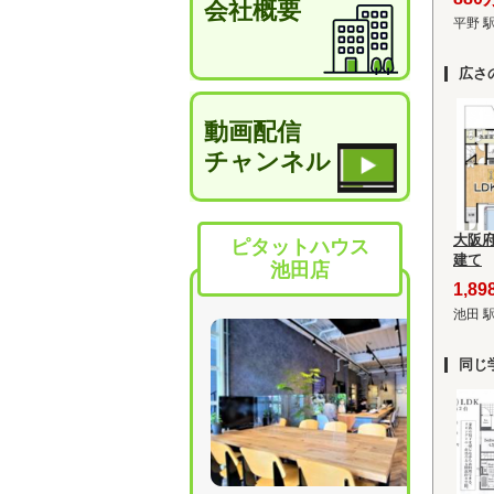
会社概要
平野 
広さ
動画配信
チャンネル
大阪
ピタットハウス
建て
池田店
1,8
池田 
同じ