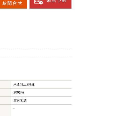
木造/
地上2階建
200(%)
空家/相談
-