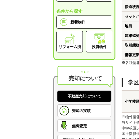
接道状
条件から探す
セット
新着物件
地目
建築確
取引態
リフォーム済
投資物件
情報更
※各種情
SALE
売却について
学区
不動産売却について
小学校
売却の実績
※物件情
当サイト
無料査定
中学校区
国土数値