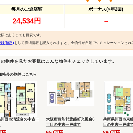
毎月のご返済額
ボーナス(×年2回)
24,534円
－
金額はあくまでも目安です。
録(無料)
をして詳細情報を記入されますと、全物件が自動でシミュレーションされ
らの物件を見たお客様はこんな物件もチェックしています。
価格帯の物件はこちら
県川西市清流台の中古一
大阪府豊能郡豊能町光風台6
兵庫県川西市東畦
て
丁目の中古一戸建て
目の中古一戸建
万円
950万円
880万円