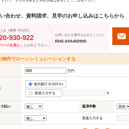
ますので、そちらを踏まえ学区情報は参考としてご活用下さい。
い合わせ、資料請求、見学のお申し込みはこちらから
ける（携帯･PHS可）
お問い合わせ番号をお伝えください
20-930-922
RHS-AYA400995
ページを見た」
とお伝え下さい。
の物件でローンシミュレーションする
万円
地方銀行 (0.925％)
率
直接入力する
％
ナス払い
返済年数
直接入力する