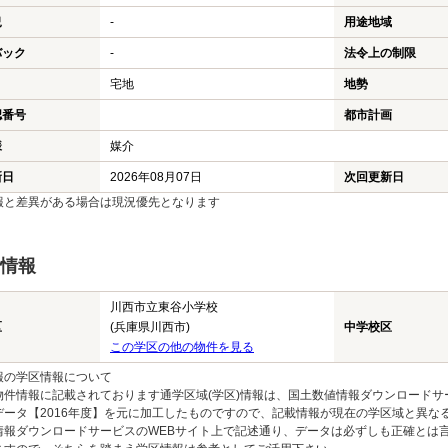
況
-
用途地域
バック
-
法令上の制限
宅地
地勢
認番号
都市計画
様
媒介
新日
2026年08月07日
次回更新日
報と差異がある場合は現況優先となります
情報
川西市立東谷小学校
区
(兵庫県川西市)
中学校区
この学区の他の物件を見る
報の学区情報について
物件情報に記載されております通学区域(学区)情報は、国土数値情報ダウンロードサ
データ【2016年度】を元に加工したものですので、記載情報が現在の学区域と異な
情報ダウンロードサービスのWEBサイト上で記述通り、データは必ずしも正確とは言