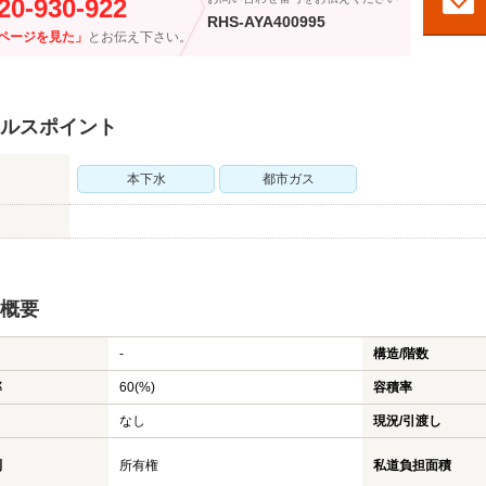
20-930-922
RHS-AYA400995
ページを見た」
とお伝え下さい。
ルスポイント
本下水
都市ガス
概要
-
構造/階数
率
60(%)
容積率
なし
現況/引渡し
利
所有権
私道負担面積