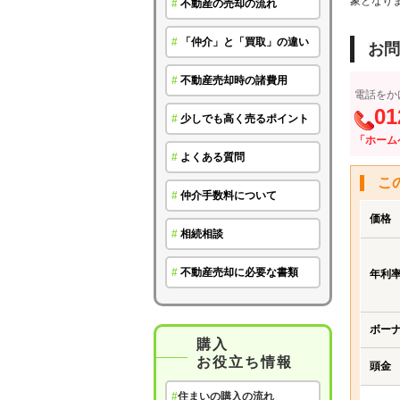
象となり
#
不動産の売却の流れ
#
「仲介」と「買取」の違い
お問
#
不動産売却時の諸費用
電話をか
01
#
少しでも高く売るポイント
「ホーム
#
よくある質問
こ
#
仲介手数料について
価格
#
相続相談
#
不動産売却に必要な書類
年利
ボー
購入
お役立ち情報
頭金
#
住まいの購入の流れ