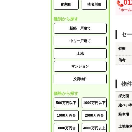
01
能勢町
猪名川町
「ホーム
種別から探す
新築一戸建て
セー
中古一戸建て
特徴
土地
備考
マンション
投資物件
物件
価格から探す
採光面
500万円以下
1000万円以下
建ぺい
駐車場
1000万円台
2000万円台
土地権
3000万円台
4000万円以上