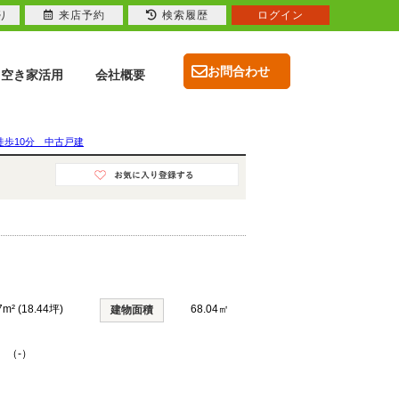
り
来店予約
検索履歴
ログイン
お問合わせ
空き家活用
会社概要
徒歩10分 中古戸建
7m² (18.44坪)
68.04㎡
建物面積
 （-）