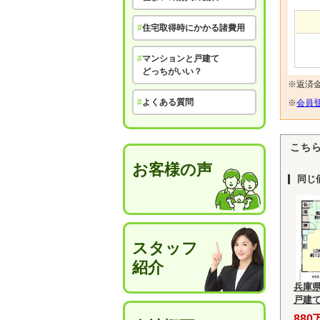
#
住宅取得時にかかる諸費用
#
マンションと戸建て
どっちがいい？
※返済
#
よくある質問
※
会員登
こち
お客様の声
同じ
スタッフ
紹介
兵庫
戸建
880