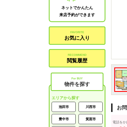
ネットでかんたん
来店予約ができます
FAVORITE
お気に入り
RECOMMEND
閲覧履歴
For BUY
物件を探す
エリアから探す
池田市
川西市
お問
豊中市
箕面市
電話をか