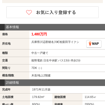
基本情報
1,480万円
価格
兵庫県川辺郡猪名川町柏梨田字イクシ
所在地
MAP
種類
中古一戸建て
交通
能勢電鉄 日生中央駅 バス13分 停歩2分
間取り
7DK（-）
構造/階数
木造/地上2階建
詳細情報
完成年
1971年11月築
土地面積
179.82m²
建物面積
114.65㎡
60(%)
200(%)
建ぺい率
容積率