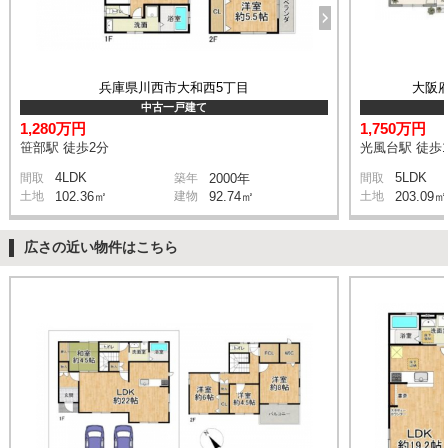
兵庫県川西市大和西5丁目
大阪
中古一戸建て
1,280万円
1,750万円
笹部駅 徒歩2分
光風台駅 徒歩1
4LDK
5LDK
間取
築年
2000年
間取
土地
102.36㎡
建物
92.74㎡
土地
203.09㎡
広さの近い物件はこちら