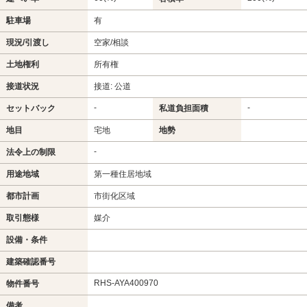
駐車場
有
現況/引渡し
空家/相談
土地権利
所有権
接道状況
接道: 公道
-
-
セットバック
私道負担面積
地目
宅地
地勢
-
法令上の制限
用途地域
第一種住居地域
都市計画
市街化区域
取引態様
媒介
設備・条件
建築確認番号
RHS-AYA400970
物件番号
備考