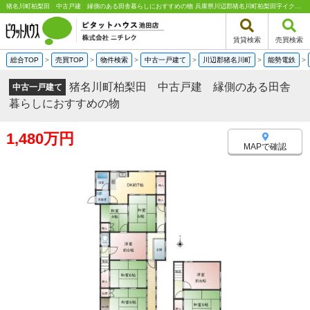
猪名川町柏梨田 中古戸建 縁側のある田舎暮らしにおすすめの物 兵庫県川辺郡猪名川町柏梨田字イクシ｜1,480万円の中古一戸建て｜中古住宅や中古物件情報｜ピタットハウス池田店 株式会社ニチレク
賃貸検索
売買検索
総合TOP
>
売買TOP
>
物件検索
>
中古一戸建て
>
川辺郡猪名川町
>
能勢電鉄
>
猪名川町柏梨田 中古戸建 縁側のある田舎
中古一戸建て
暮らしにおすすめの物
1,480万円
MAPで確認