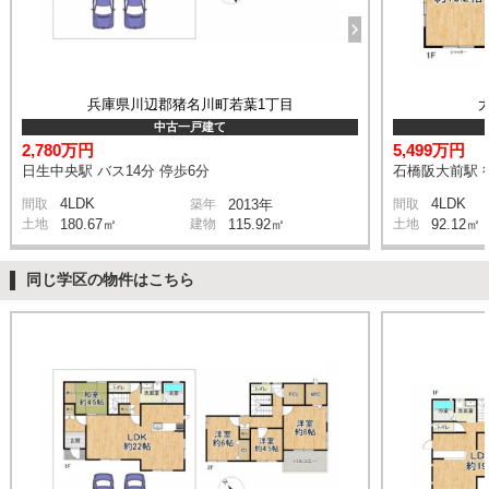
兵庫県川辺郡猪名川町若葉1丁目
中古一戸建て
2,780万円
5,499万円
日生中央駅 バス14分 停歩6分
石橋阪大前駅 
4LDK
4LDK
間取
築年
2013年
間取
土地
180.67㎡
建物
115.92㎡
土地
92.12㎡
同じ学区の物件はこちら