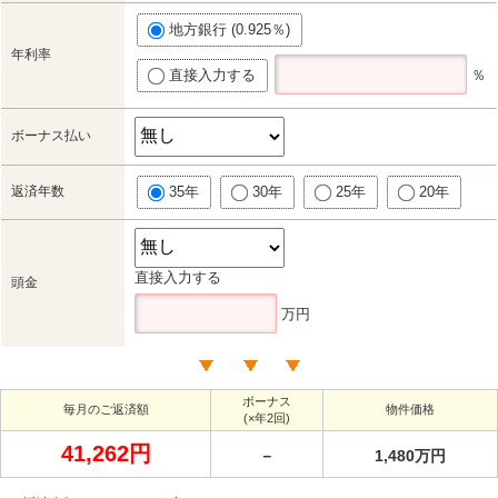
地方銀行 (0.925％)
年利率
直接入力する
％
ボーナス払い
返済年数
35年
30年
25年
20年
直接入力する
頭金
万円
ボーナス
毎月のご返済額
物件価格
(×年2回)
41,262円
－
1,480万円