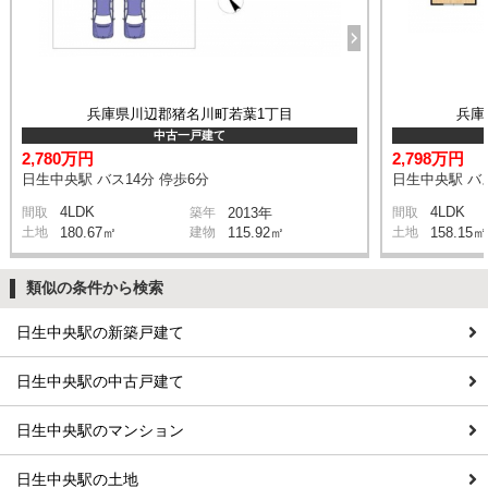
兵庫県川辺郡猪名川町若葉1丁目
兵庫
中古一戸建て
2,780万円
2,798万円
日生中央駅 バス14分 停歩6分
日生中央駅 バス
4LDK
4LDK
間取
築年
2013年
間取
土地
180.67㎡
建物
115.92㎡
土地
158.15㎡
類似の条件から検索
日生中央駅の新築戸建て
日生中央駅の中古戸建て
日生中央駅のマンション
日生中央駅の土地