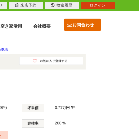
り
来店予約
検索履歴
ログイン
お問合わせ
空き家活用
会社概要
の更地
.9坪)
3.71万円 /坪
坪単価
200 %
容積率
せ