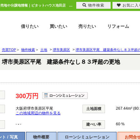
物件検索
お気に入
堺市美原区平尾 建築条件なし８３坪超の更地 大阪府堺市美原区平尾｜300万円の土地｜売地や分譲地情報｜ピタットハウス池田店 株式会社ニチレク
借りたい
買いたい
売りたい
リフォーム
>
>
売買TOP
>
物件検索
>
土地
堺市美原区
堺市美原区平尾 建築条件なし８３坪超
堺市美原区平尾 建築条件なし８３坪超の更地
300万円
大阪府堺市美原区平尾
267.44m² (80
土地面積
この地域周辺の物件を見る
-
-
-
60 %
建ぺい率
ト / 写真
物件概要
ローンシミュレーション
お問合