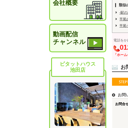
会社概要
類似
-駅
平尾
平尾
動画配信
チャンネル
電話をか
01
「ホーム
ピタットハウス
お
池田店
お問
お問合