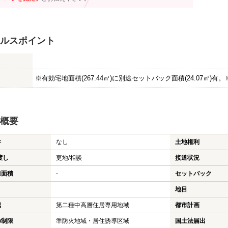
ルスポイント
※有効宅地面積(267.44㎡)に別途セットバック面積(24.07㎡)有。
概要
件
なし
土地権利
渡し
更地/相談
接道状況
担面積
-
セットバック
地目
域
第二種中高層住居専用地域
都市計画
の制限
準防火地域・居住誘導区域
国土法届出