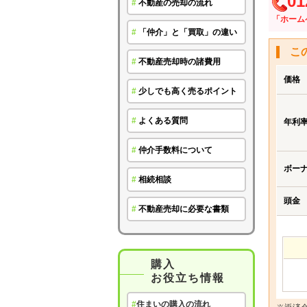
01
#
不動産の売却の流れ
「ホーム
#
「仲介」と「買取」の違い
こ
#
不動産売却時の諸費用
価格
#
少しでも高く売るポイント
#
よくある質問
年利
#
仲介手数料について
ボー
#
相続相談
頭金
#
不動産売却に必要な書類
購入
お役立ち情報
#
住まいの購入の流れ