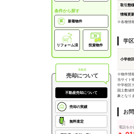
取引態
条件から探す
情報更
新着物件
※各種情
学区
リフォーム済
投資物件
小学校
SALE
※物件情
売却について
当サイト
中学校区
国土数値
不動産売却について
象となり
売却の実績
お問
無料査定
電話をか