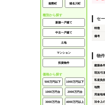
能勢町
猪名川町
種別から探す
セー
新築一戸建て
特徴
中古一戸建て
備考
土地
マンション
物件
投資物件
建築条
現況/引
価格から探す
私道負
500万円以下
1000万円以下
地勢
1000万円台
2000万円台
用途地
法令上
3000万円台
4000万円以上