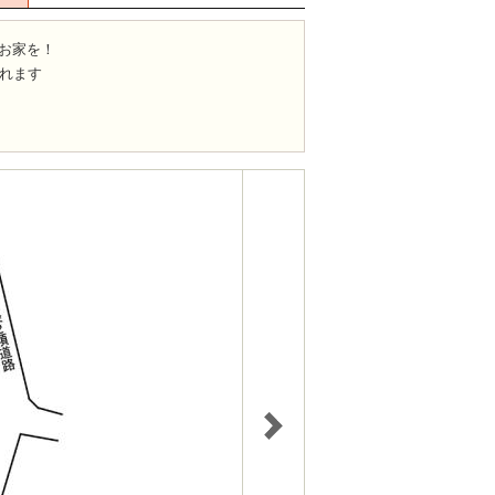
お家を！
取れます