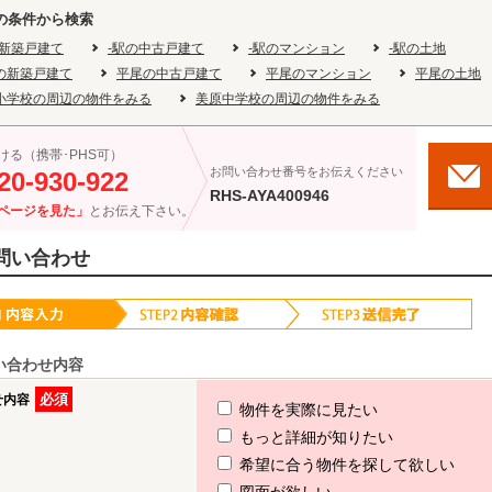
の条件から検索
の新築戸建て
-駅の中古戸建て
-駅のマンション
-駅の土地
の新築戸建て
平尾の中古戸建て
平尾のマンション
平尾の土地
小学校の周辺の物件をみる
美原中学校の周辺の物件をみる
ける（携帯･PHS可）
お問い合わせ番号をお伝えください
20-930-922
RHS-AYA400946
ページを見た」
とお伝え下さい。
問い合わせ
い合わせ内容
必須
せ内容
物件を実際に見たい
もっと詳細が知りたい
希望に合う物件を探して欲しい