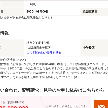
様
一般媒介
新日
2026年08月06日
次回更新日
報と差異がある場合は現況優先となります
情報
堺市立平尾小学校
区
(大阪府堺市美原区)
中学校区
この学区の他の物件を見る
報の学区情報について
物件情報に記載されております通学区域(学区)情報は、国土数値情報ダウンロードサ
データ【2016年度】を元に加工したものですので、記載情報が現在の学区域と異な
情報ダウンロードサービスのWEBサイト上で記述通り、データは必ずしも正確とは言
ますので、そちらを踏まえ学区情報は参考としてご活用下さい。
い合わせ、資料請求、見学のお申し込みはこちらから
ける（携帯･PHS可）
お問い合わせ番号をお伝えください