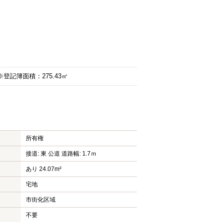
※登記簿面積：275.43㎡
所有権
接道: 東 公道 道路幅: 1.7ｍ
あり 24.07m²
宅地
市街化区域
不要