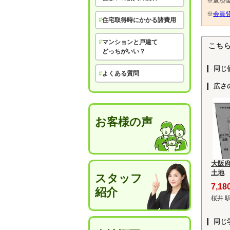
※返済
※
会員登
#
住宅取得時にかかる諸費用
#
マンションと戸建て
こち
どっちがいい？
同じ
#
よくある質問
広さ
お客様の声
大阪
土地
スタッフ
7,1
紹介
桜井 
同じ