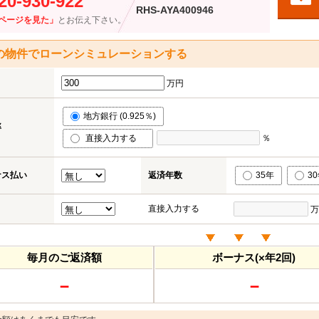
20-930-922
RHS-AYA400946
ページを見た」
とお伝え下さい。
の物件でローンシミュレーションする
万円
地方銀行 (0.925％)
率
直接入力する
％
ナス払い
返済年数
35年
3
直接入力する
万
毎月のご返済額
ボーナス(×年2回)
－
－