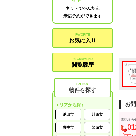
ネットでかんたん
来店予約ができます
FAVORITE
お気に入り
RECOMMEND
閲覧履歴
For BUY
物件を探す
お問
エリアから探す
池田市
川西市
電話をか
01
豊中市
箕面市
「ホーム