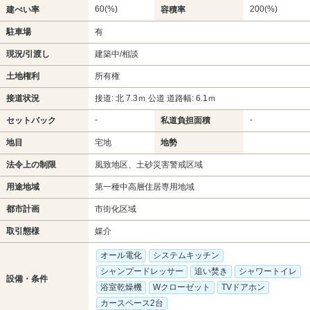
60(%)
200(%)
建ぺい率
容積率
駐車場
有
現況/引渡し
建築中/相談
土地権利
所有権
接道状況
接道: 北 7.3ｍ 公道 道路幅: 6.1ｍ
-
-
セットバック
私道負担面積
地目
宅地
地勢
法令上の制限
風致地区、土砂災害警戒区域
用途地域
第一種中高層住居専用地域
都市計画
市街化区域
取引態様
媒介
オール電化
システムキッチン
シャンプードレッサー
追い焚き
シャワートイレ
設備・条件
浴室乾燥機
Wクローゼット
TVドアホン
カースペース2台