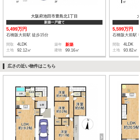
大阪府池田市豊島北1丁目
新築一戸建て
5,499万円
5,599万円
石橋阪大前駅 徒歩15分
石橋阪大前駅 
4LDK
4LDK
間取
築年
新築
間取
土地
92.12㎡
建物
99.16㎡
土地
93.82㎡
広さの近い物件はこちら