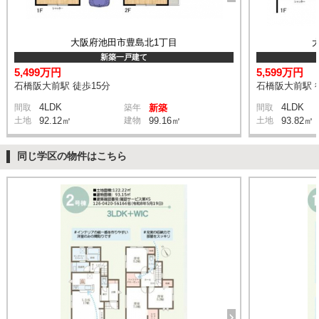
大阪府池田市豊島北1丁目
新築一戸建て
5,499万円
5,599万円
石橋阪大前駅 徒歩15分
石橋阪大前駅 
4LDK
4LDK
間取
築年
新築
間取
土地
92.12㎡
建物
99.16㎡
土地
93.82㎡
同じ学区の物件はこちら