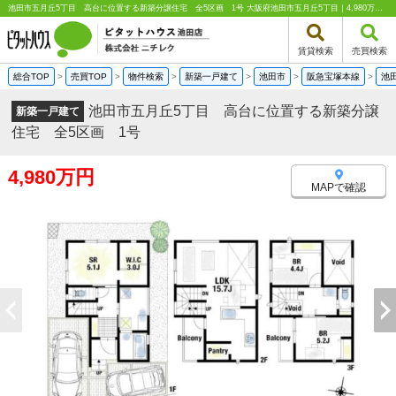
池田市五月丘5丁目 高台に位置する新築分譲住宅 全5区画 1号 大阪府池田市五月丘5丁目｜4,980万円の新築一戸建て｜分譲住宅や新築物件｜ピタットハウス池田店 株式会社ニチレク
賃貸検索
売買検索
総合TOP
>
売買TOP
>
物件検索
>
新築一戸建て
>
池田市
>
阪急宝塚本線
>
池
池田市五月丘5丁目 高台に位置する新築分譲
新築一戸建て
住宅 全5区画 1号
4,980万円
MAPで確認