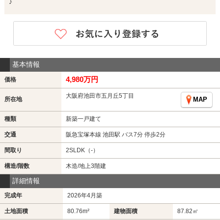
♪
基本情報
4,980万円
価格
大阪府池田市五月丘5丁目
所在地
MAP
種類
新築一戸建て
交通
阪急宝塚本線 池田駅 バス7分 停歩2分
間取り
2SLDK（-）
構造/階数
木造/地上3階建
詳細情報
完成年
2026年4月築
土地面積
80.76m²
建物面積
87.82㎡