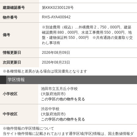
建築確認番号
第KKK02300128号
RHS-AYA400942
物件番号
※別途費用（税込）…外構費用 2，750，000円、建築
確認費用 880，000円、水道工事費用 550，000円、地
備考
盤・建物保証料 550，000円 ※共有通路の覚書取り交
わし事項有
情報更新日
2026年08月09日
次回更新日
2026年08月23日
※各種情報と差異がある場合は現況優先となります
学区情報
池田市立五月丘小学校
小学校区
(大阪府池田市)
この学区の他の物件を見る
渋谷中学校
中学校区
(大阪府池田市)
この学区の他の物件を見る
※物件情報の学区情報について
当サイト物件情報に記載されております通学区域(学区)情報は、国土数値情報ダ