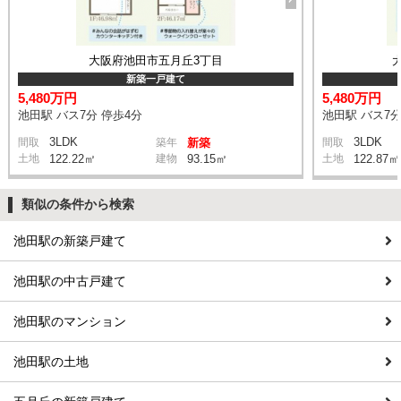
大阪府池田市五月丘3丁目
新築一戸建て
5,480万円
5,480万円
池田駅 バス7分 停歩4分
池田駅 バス7分
3LDK
3LDK
間取
築年
新築
間取
土地
122.22㎡
建物
93.15㎡
土地
122.87㎡
類似の条件から検索
池田駅の新築戸建て
池田駅の中古戸建て
池田駅のマンション
池田駅の土地