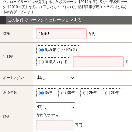
ウンロードサービスが提供する小学校区データ【2016年度】及び中学校区デー
タ【2016年度】を元に加工したものですので、記載情報が現在の学区域と異な
る場合がございます。
この物件でローンシミュレーションする
価格
万円
地方銀行 (0.925％)
年利率
直接入力する
％
ボーナス払い
返済年数
35年
30年
25年
20年
直接入力する
頭金
万円