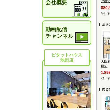
会社概要
戸建
880
平野 
広さ
動画配信
チャンネル
ピタットハウス
池田店
大阪
建て
1,8
池田 
同じ