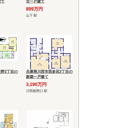
建て
古一戸建て
899万円
山下 駅
野2丁目の
兵庫県川西市西多田2丁目の
新築一戸建て
3,190万円
川西能勢口 駅