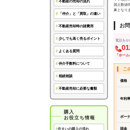
#
不動産の売却の流れ
国土数値
象となり
#
「仲介」と「買取」の違い
お問
#
不動産売却時の諸費用
#
少しでも高く売るポイント
電話をか
01
#
よくある質問
「ホーム
#
仲介手数料について
こ
#
相続相談
価格
#
不動産売却に必要な書類
年利
購入
ボー
お役立ち情報
頭金
#
住まいの購入の流れ