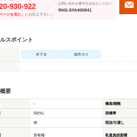
お問い合わせ番号をお伝えください
20-930-922
RHS-AYA400841
ページを見た」
とお伝え下さい。
ルスポイント
本下水
都市ガス
概要
-
構造/階数
率
50(%)
容積率
有
現況/引渡し
利
所有権
私道負担面積