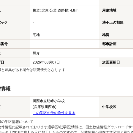
況
接道: 北東 公道 道路幅: 4.8ｍ
用途地域
バック
-
法令上の制限
宅地
地勢
認番号
都市計画
様
媒介
新日
2026年08月07日
次回更新日
報と差異がある場合は現況優先となります
情報
川西市立明峰小学校
区
(兵庫県川西市)
中学校区
この学区の他の物件を見る
報の学区情報について
物件情報に記載されております通学区域(学区)情報は、国土数値情報ダウンロードサ
データ【2016年度】を元に加工したものですので、記載情報が現在の学区域と異な