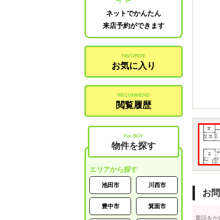
ネットでかんたん
来店予約ができます
FAVORITE
お気に入り
RECOMMEND
閲覧履歴
For BUY
物件を探す
エリアから探す
池田市
川西市
お問
豊中市
箕面市
電話をか