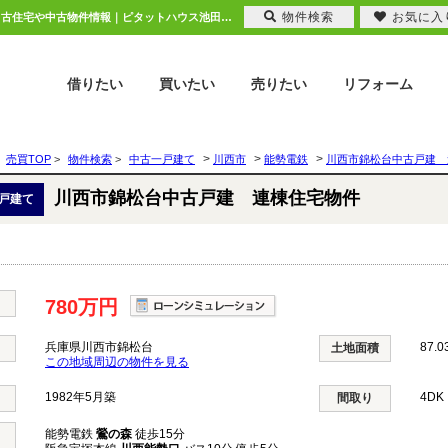
物件検索
お気に入
川西市錦松台中古戸建 連棟住宅物件 兵庫県川西市錦松台｜780万円の中古一戸建て｜中古住宅や中古物件情報｜ピタットハウス池田店 株式会社ニチレク
借りたい
買いたい
売りたい
リフォーム
>
>
>
売買TOP
>
物件検索
>
中古一戸建て
川西市
能勢電鉄
川西市錦松台中古戸建 
川西市錦松台中古戸建 連棟住宅物件
戸建て
780万円
兵庫県川西市錦松台
87.0
土地面積
この地域周辺の物件を見る
1982年5月築
4DK
間取り
能勢電鉄
鶯の森
徒歩15分