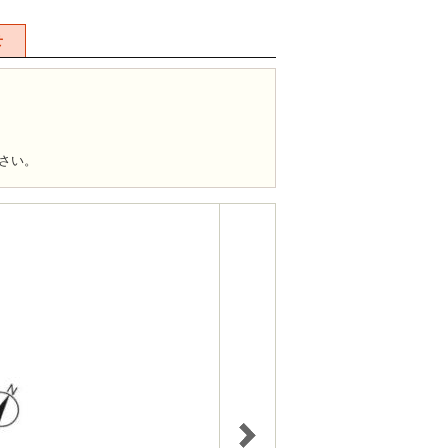
せ
。
さい。