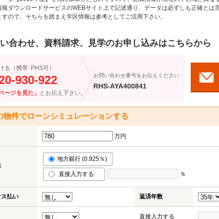
情報ダウンロードサービスのWEBサイト上で記述通り、データは必ずしも正確とは言
ますので、そちらを踏まえ学区情報は参考としてご活用下さい。
い合わせ、資料請求、見学のお申し込みはこちらから
ける（携帯･PHS可）
お問い合わせ番号をお伝えください
20-930-922
RHS-AYA400841
ページを見た」
とお伝え下さい。
の物件でローンシミュレーションする
万円
地方銀行 (0.925％)
率
直接入力する
％
ナス払い
返済年数
直接入力する