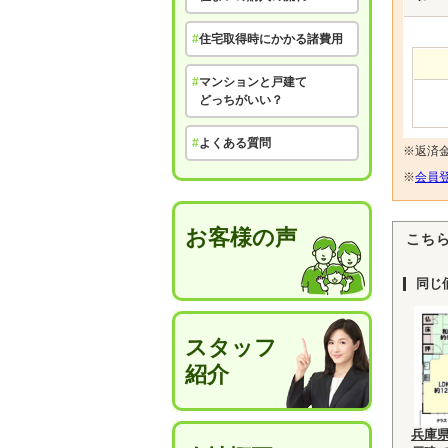
#
住宅取得時にかかる諸費用
#
マンションと戸建て
どっちがいい？
#
よくある質問
※返済
※
会員登
お客様の声
こち
同じ
スタッフ
紹介
兵庫