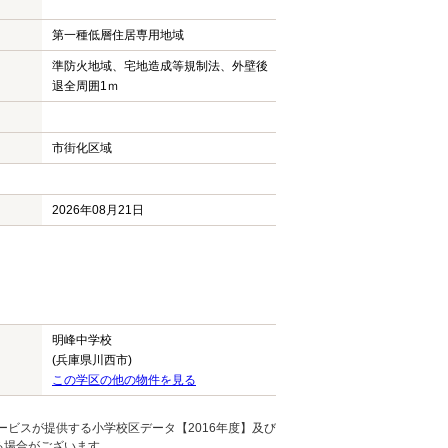
第一種低層住居専用地域
準防火地域、宅地造成等規制法、外壁後
退全周囲1ｍ
市街化区域
2026年08月21日
明峰中学校
(兵庫県川西市)
この学区の他の物件を見る
ービスが提供する小学校区データ【2016年度】及び
る場合がございます。