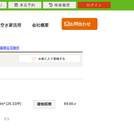
り
来店予約
検索履歴
ログイン
お問合わせ
空き家活用
会社概要
連棟住宅物件
3m² (26.33坪)
69.66㎡
建物面積
 （-）