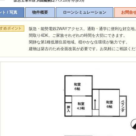
阪急宝塚本線
川西能勢口
バス10分 停歩5分
ト / 写真
物件概要
ローンシミュレーション
お問合
阪急・能勢電鉄2WAYアクセス。通勤・通学に便利な好立地
間取り4DK。ご家族それぞれの時間を大切にできます。
閑静な第1種低層住居地域。穏やかな住環境が魅力です。
建物は築古のため全面改装が必要です。お気軽にご相談くだ