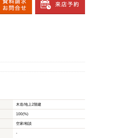
木造/
地上2階建
100(%)
空家/相談
-