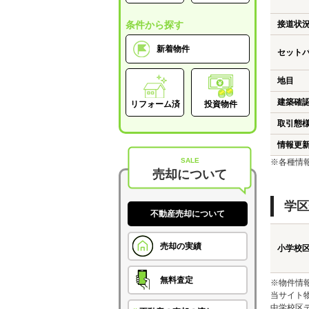
条件から探す
接道状
新着物件
セット
地目
建築確
リフォーム済
投資物件
取引態
情報更
SALE
※各種情
売却について
学区
不動産売却について
売却の実績
小学校
無料査定
※物件情
当サイト
中学校区