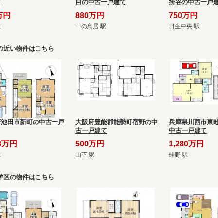
て
目の中古一戸建て
掛谷の中古一戸
万円
880万円
750万円
駅
一の鳥居 駅
日生中央 駅
の近い物件はこちら
府池田市新町の中古一戸
大阪府豊能郡能勢町宿野の中
兵庫県川西市東畦
古一戸建て
中古一戸建て
98万円
500万円
1,280万円
駅
山下 駅
畦野 駅
学区の物件はこちら