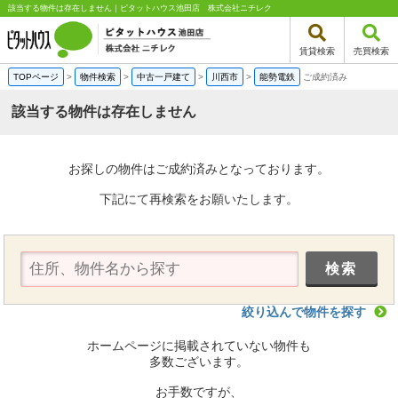
該当する物件は存在しません｜ピタットハウス池田店 株式会社ニチレク
賃貸検索
売買検索
TOPページ
>
物件検索
>
中古一戸建て
>
川西市
>
能勢電鉄
ご成約済み
該当する物件は存在しません
お探しの物件はご成約済みとなっております。
下記にて再検索をお願いたします。
絞り込んで物件を探す
ホームページに掲載されていない物件も
多数ございます。
お手数ですが、