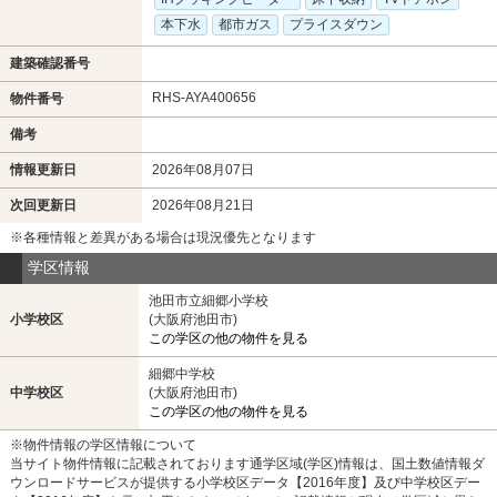
本下水
都市ガス
プライスダウン
建築確認番号
RHS-AYA400656
物件番号
備考
情報更新日
2026年08月07日
次回更新日
2026年08月21日
※各種情報と差異がある場合は現況優先となります
学区情報
池田市立細郷小学校
小学校区
(大阪府池田市)
この学区の他の物件を見る
細郷中学校
中学校区
(大阪府池田市)
この学区の他の物件を見る
※物件情報の学区情報について
当サイト物件情報に記載されております通学区域(学区)情報は、国土数値情報ダ
ウンロードサービスが提供する小学校区データ【2016年度】及び中学校区デー