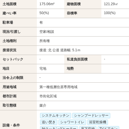
土地面積
175.06m²
建物面積
121.29㎡
50(%)
100(%)
建ぺい率
容積率
駐車場
有
現況/引渡し
空家/相談
土地権利
所有権
接道状況
接道: 北 公道 道路幅: 5.1ｍ
-
-
セットバック
私道負担面積
地目
宅地
地勢
-
法令上の制限
用途地域
第一種低層住居専用地域
都市計画
市街化区域
取引態様
媒介
システムキッチン
シャンプードレッサー
追い焚き
シャワートイレ
浴室乾燥機
設備・条件
IHクッキングヒーター
床下収納
TVドアホン