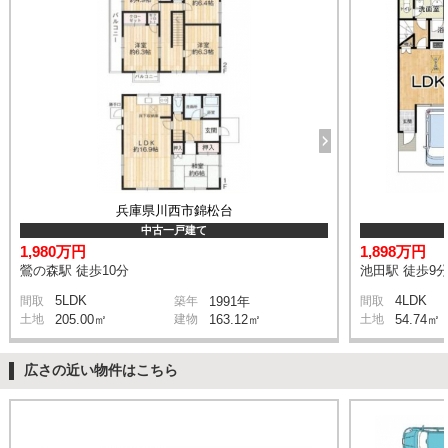
兵庫県川西市錦松台
中古一戸建て
1,980万円
1,898万円
鶯の森駅 徒歩10分
池田駅 徒歩9
5LDK
4LDK
間取
築年
1991年
間取
土地
205.00㎡
建物
163.12㎡
土地
54.74㎡
広さの近い物件はこちら