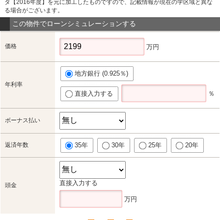
タ【2016年度】を元に加工したものですので、記載情報が現在の学区域と異な
る場合がございます。
この物件でローンシミュレーションする
価格
万円
地方銀行 (0.925％)
年利率
直接入力する
％
ボーナス払い
返済年数
35年
30年
25年
20年
直接入力する
頭金
万円