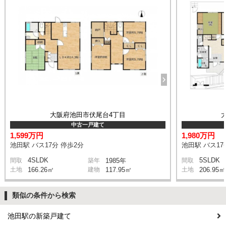
大阪府池田市伏尾台4丁目
中古一戸建て
1,599万円
1,980万円
池田駅 バス17分 停歩2分
池田駅 バス17
4SLDK
5SLDK
間取
築年
1985年
間取
土地
166.26㎡
建物
117.95㎡
土地
206.95㎡
類似の条件から検索
池田駅の新築戸建て