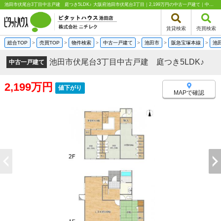
池田市伏尾台3丁目中古戸建 庭つき5LDK♪ 大阪府池田市伏尾台3丁目｜2,199万円の中古一戸建て｜中古住宅や中古物件情報｜ピタットハウス池田店 株式会社ニチレク
賃貸検索
売買検索
総合TOP
>
売買TOP
>
物件検索
>
中古一戸建て
>
池田市
>
阪急宝塚本線
>
池
池田市伏尾台3丁目中古戸建 庭つき5LDK♪
中古一戸建て
2,199万円
値下がり
MAPで確認