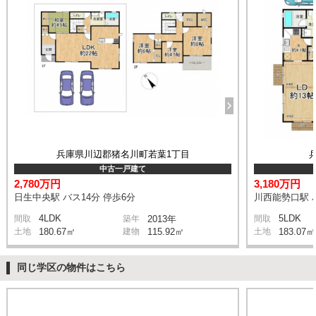
兵庫県川辺郡猪名川町若葉1丁目
中古一戸建て
2,780万円
3,180万円
日生中央駅 バス14分 停歩6分
川西能勢口駅 バ
4LDK
5LDK
間取
築年
2013年
間取
土地
180.67㎡
建物
115.92㎡
土地
183.07㎡
同じ学区の物件はこちら