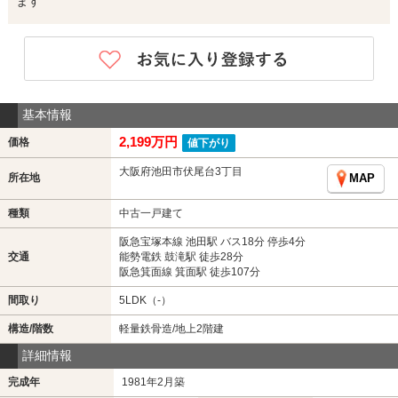
ます
基本情報
2,199万円
価格
値下がり
大阪府池田市伏尾台3丁目
所在地
MAP
種類
中古一戸建て
阪急宝塚本線 池田駅 バス18分 停歩4分
交通
能勢電鉄 鼓滝駅 徒歩28分
阪急箕面線 箕面駅 徒歩107分
間取り
5LDK（-）
構造/階数
軽量鉄骨造/地上2階建
詳細情報
完成年
1981年2月築