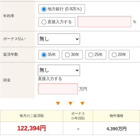
地方銀行 (0.925％)
年利率
直接入力する
％
ボーナス払い
返済年数
35年
30年
25年
20年
直接入力する
頭金
万円
ボーナス
毎月のご返済額
物件価格
(×年2回)
122,394円
－
4,390万円