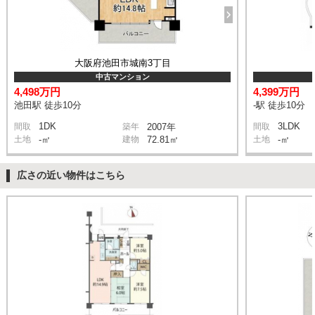
大阪府池田市城南3丁目
中古マンション
4,498万円
4,399万円
池田駅 徒歩10分
-駅 徒歩10分
1DK
3LDK
間取
築年
2007年
間取
土地
-㎡
建物
72.81㎡
土地
-㎡
広さの近い物件はこちら