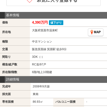
基本情報
4,390万円
価格
値下がり
大阪府箕面市温泉町
所在地
MAP
種類
中古マンション
交通
阪急箕面線 箕面駅 徒歩9分
間取り
3DK（-）
構造/総戸数
RC造/97戸
所在階/階数
6階/地上10階建
詳細情報
完成年
2008年9月築
採光面
東南
専有面積
86.93㎡
バルコニー面積
-