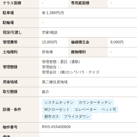
-
-
テラス面積
専用庭面積
駐車場
有:1,386円/月
-
駐輪場
現況/引渡し
空家/相談
管理費等
15,850円
修繕積立金
9,090円
土地権利
所有権
建物権利
-
管理形態：委託（通勤）
管理態様
管理組合：-
管理会社：(株)カシワバラ・デイズ
用途地域
第二種住居地域
取引態様
媒介
システムキッチン
カウンターキッチン
設備・条件
Wクローゼット
エレベーター
ペット可
都市ガス
プライスダウン
RHS-AYA400609
物件番号
備考