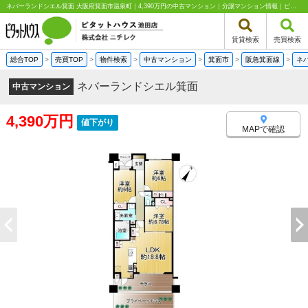
ネバーランドシエル箕面 大阪府箕面市温泉町｜4,390万円の中古マンション｜分譲マンション情報｜ピタットハウス池田店 株式会社ニチレク
賃貸検索
売買検索
総合TOP
>
売買TOP
>
物件検索
>
中古マンション
>
箕面市
>
阪急箕面線
>
ネ
ネバーランドシエル箕面
中古マンション
4,390万円
値下がり
MAPで確認