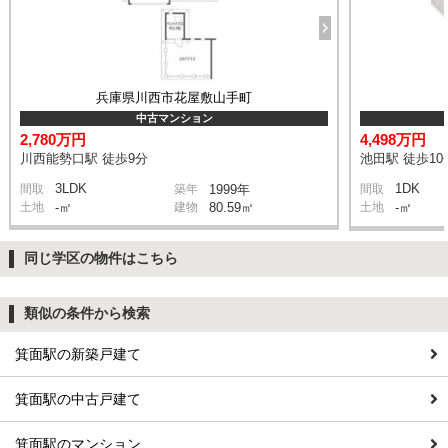
兵庫県川西市花屋敷山手町
中古マンション
2,780万円
4,498万円
川西能勢口駅 徒歩9分
池田駅 徒歩10
3LDK
1DK
間取
築年
1999年
間取
土地
-㎡
建物
80.59㎡
土地
-㎡
同じ学区の物件はこちら
類似の条件から検索
箕面駅の新築戸建て
箕面駅の中古戸建て
箕面駅のマンション