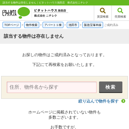
該当する物件は存在しません｜ピタットハウス池田店 株式会社ニチレク
賃貸検索
売買検索
TOPページ
>
物件検索
>
アパート１棟
>
池田市
>
阪急宝塚本線
ご成約済み
該当する物件は存在しません
お探しの物件はご成約済みとなっております。
下記にて再検索をお願いたします。
絞り込んで物件を探す
ホームページに掲載されていない物件も
多数ございます。
お手数ですが、