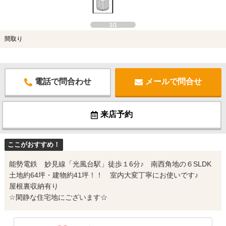
1/1
間取り
電話で問合わせ
メールで問合せ
来店予約
ここがおすすめ！
能勢電鉄 妙見線「光風台駅」徒歩１6分♪ 南西角地の６SLDK
土地約64坪・建物約41坪！！ 室内大変丁寧にお使いです♪
屋根裏収納有り
☆閑静な住宅地にございます☆