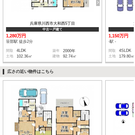
兵庫県川西市大和西5丁目
中古一戸建て
1,280万円
1,150万円
笹部駅 徒歩2分
-駅 -
4LDK
4SLDK
間取
築年
2000年
間取
土地
102.36㎡
建物
92.74㎡
土地
179.80㎡
広さの近い物件はこちら