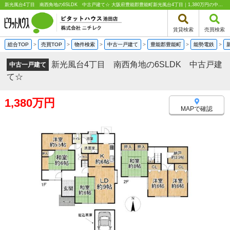
新光風台4丁目 南西角地の6SLDK 中古戸建て☆ 大阪府豊能郡豊能町新光風台4丁目｜1,380万円の中古一戸建て｜中古住宅や中古物件情報｜ピタットハウス池田店 株式会社ニチレク
賃貸検索
売買検索
総合TOP
>
売買TOP
>
物件検索
>
中古一戸建て
>
豊能郡豊能町
>
能勢電鉄
>
新光風台4丁目 南西角地の6SLDK 中古戸建
中古一戸建て
て☆
1,380万円
MAPで確認