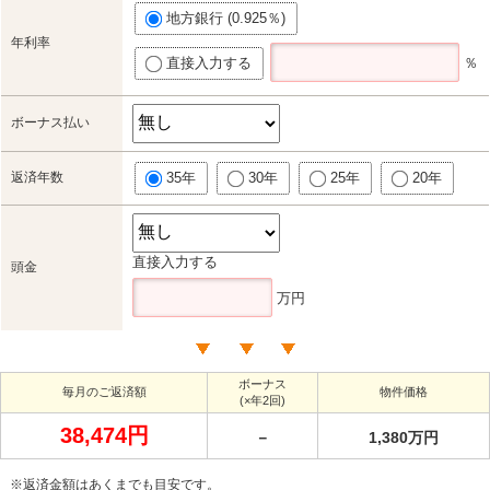
地方銀行 (0.925％)
年利率
直接入力する
％
ボーナス払い
返済年数
35年
30年
25年
20年
直接入力する
頭金
万円
ボーナス
毎月のご返済額
物件価格
(×年2回)
38,474円
－
1,380万円
※返済金額はあくまでも目安です。