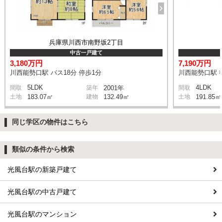
兵庫県川西市南野坂2丁目
中古一戸建て
3,180万円
7,190万円
川西能勢口駅 バス18分 停歩1分
川西能勢口駅 
5LDK
4LDK
間取
築年
2001年
間取
土地
183.07㎡
建物
132.49㎡
土地
191.85㎡
同じ学区の物件はこちら
類似の条件から検索
光風台駅の新築戸建て
光風台駅の中古戸建て
光風台駅のマンション