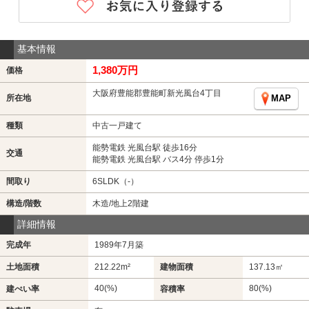
基本情報
1,380万円
価格
大阪府豊能郡豊能町新光風台4丁目
所在地
MAP
種類
中古一戸建て
能勢電鉄 光風台駅 徒歩16分
交通
能勢電鉄 光風台駅 バス4分 停歩1分
間取り
6SLDK（-）
構造/階数
木造/地上2階建
詳細情報
完成年
1989年7月築
土地面積
212.22m²
建物面積
137.13㎡
40(%)
80(%)
建ぺい率
容積率