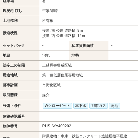
駐車場
有
現況/引渡し
空家/即時
土地権利
所有権
接道: 南 公道 道路幅: 9ｍ
接道状況
接道: 西 公道 道路幅: 12ｍ
-
-
セットバック
私道負担面積
地目
宅地
地勢
法令上の制限
土砂災害警戒区域
用途地域
第一種低層住居専用地域
都市計画
市街化区域
取引態様
媒介
設備・条件
Wクローゼット
本下水
都市ガス
角地
建築確認番号
RHS-AYA400202
物件番号
附属建物：車庫 鉄筋コンクリート造陸屋根平屋建