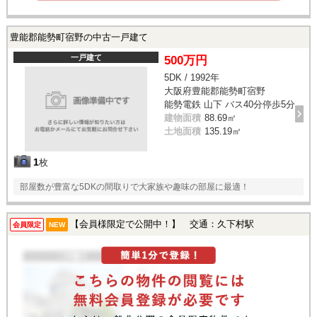
豊能郡能勢町宿野の中古一戸建て
一戸建て
500万円
5DK / 1992年
大阪府豊能郡能勢町宿野
能勢電鉄 山下 バス40分停歩5分
建物面積
88.69㎡
土地面積
135.19㎡
1
枚
部屋数が豊富な5DKの間取りで大家族や趣味の部屋に最適！
【会員様限定で公開中！】 交通：久下村駅
会員限定
NEW