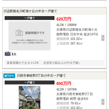
川辺郡猪名川町旭ケ丘の中古一戸建て
一戸建て
620万円
4LDK / 1998年
兵庫県川辺郡猪名川町旭ケ丘
能勢電鉄 日生中央 徒歩147分
建物面積
101.02㎡
土地面積
267.41㎡
1
枚
家庭菜園ができる４LDK 全居室６帖以上の中古戸建♪
川西市東畦野3丁目の中古一戸建て
値下がり
一戸建て
650万円
4LDK / 1979年
兵庫県川西市東畦野3丁目
能勢電鉄 畦野 徒歩6分
建物面積
79.91㎡
土地面積
101.82㎡