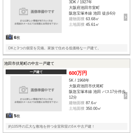
3DK / 1927年
大阪府池田市室町
阪急宝塚本線 池田 徒歩6分
建物面積
63.68㎡
土地面積
45.61㎡
6
枚
DKと3つの個室を完備。家族で住める低価格な一戸建て。
池田市伏尾町の中古一戸建て
一戸建て
600万円
5K / 1968年
大阪府池田市伏尾町
阪急宝塚本線 池田 バス17分停歩
12分
建物面積
87.6㎡
土地面積
350.00㎡
5
枚
約105坪の広大な敷地を持つ全室和室の5Ｋ中古戸建！