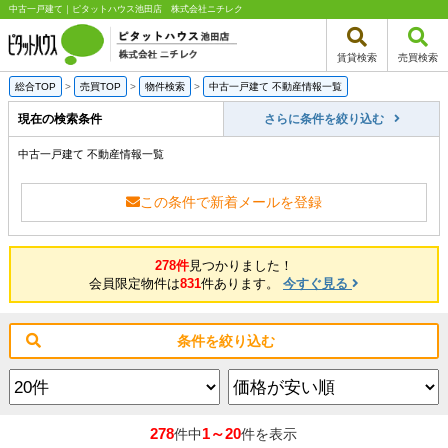
中古一戸建て｜ピタットハウス池田店 株式会社ニチレク
賃貸検索
売買検索
総合TOP
>
売買TOP
>
物件検索
>
中古一戸建て 不動産情報一覧
現在の検索条件
さらに条件を絞り込む
中古一戸建て 不動産情報一覧
この条件で新着メールを登録
278件
見つかりました！
会員限定物件は
831
件あります。
今すぐ見る
条件を絞り込む
278
1～20
件中
件を表示