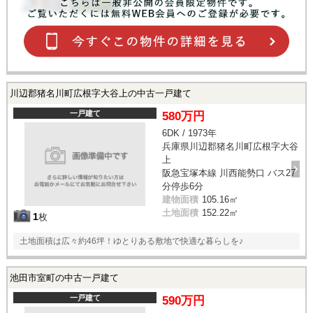
川辺郡猪名川町広根字大谷上の中古一戸建て
一戸建て
580万円
6DK / 1973年
兵庫県川辺郡猪名川町広根字大谷
上
阪急宝塚本線 川西能勢口 バス27
分停歩6分
建物面積
105.16㎡
土地面積
152.22㎡
1
枚
土地面積は広々約46坪！ゆとりある敷地で快適な暮らしを♪
池田市室町の中古一戸建て
一戸建て
590万円