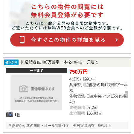
川辺郡猪名川町万善字一本松の中古一戸建て
値下がり
一戸建て
750万円
4LDK / 1991年
兵庫県川辺郡猪名川町万善字一本
松
能勢電鉄 日生中央 バス15分停歩
4分
建物面積
97.2㎡
土地面積
186.93㎡
1
枚
自然豊かな猪名川町・オール電化住宅 全居室収納有、6帖以上