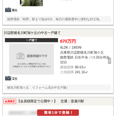
8
枚
能勢電鉄「畦野」駅まで徒歩6分、毎日の通勤通学に便利な好立地。
川辺郡猪名川町旭ケ丘の中古一戸建て
一戸建て
670万円
4LDK / 1993年
兵庫県川辺郡猪名川町旭ケ丘
能勢電鉄 日生中央 バス26分停歩
32分
建物面積
99.63㎡
土地面積
241.16㎡
1
枚
猪名川町旭ヶ丘 リフォーム済み中古戸建♪
【会員様限定で公開中！】 交通：逆瀬川駅
会員限定