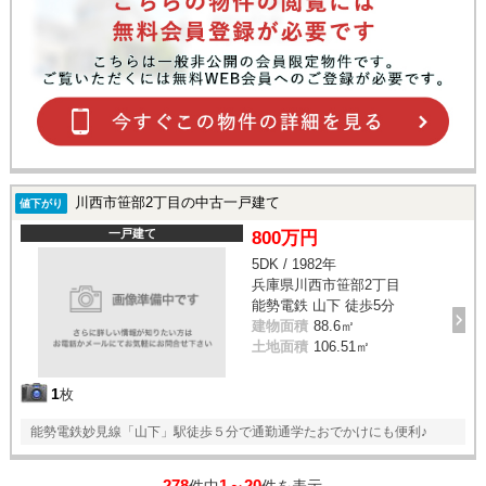
川西市笹部2丁目の中古一戸建て
値下がり
一戸建て
800万円
5DK / 1982年
兵庫県川西市笹部2丁目
能勢電鉄 山下 徒歩5分
建物面積
88.6㎡
土地面積
106.51㎡
1
枚
能勢電鉄妙見線「山下」駅徒歩５分で通勤通学たおでかけにも便利♪
278
1～20
件中
件を表示