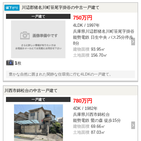
川辺郡猪名川町笹尾字掛谷の中古一戸建て
値下がり
一戸建て
750万円
4LDK / 1997年
兵庫県川辺郡猪名川町笹尾字掛谷
能勢電鉄 日生中央 バス25分停歩
8分
建物面積
93.95㎡
土地面積
156.70㎡
1
枚
豊かな自然に囲まれた閑静な住環境に佇む4LDKの一戸建て。
川西市錦松台の中古一戸建て
一戸建て
780万円
4DK / 1982年
兵庫県川西市錦松台
能勢電鉄 鶯の森 徒歩15分
建物面積
69.66㎡
土地面積
87.03㎡