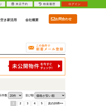
り
来店予約
検索履歴
ログイン
お問合わせ
空き家活用
会社概要
示件数
並び順
1
2
3
4
5
次の20件>>