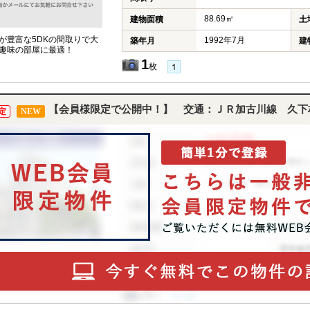
88.69㎡
建物面積
土
が豊富な5DKの間取りで大
1992年7月
築年月
建
趣味の部屋に最適！
1
枚
【会員様限定で公開中！】 交通：ＪＲ加古川線 久下
定
NEW