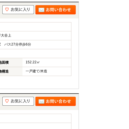
字大谷上
 バス27分停歩6分
152.22㎡
地面積
一戸建て/木造
物構造