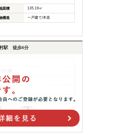
135.19㎡
地面積
一戸建て/木造
物構造
村駅 徒歩8分