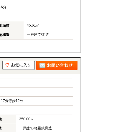
6分
45.61㎡
地面積
一戸建て/木造
物構造
17分停歩12分
350.00㎡
積
一戸建て/軽量鉄骨造
造