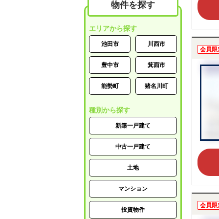
物件を探す
エリアから探す
池田市
川西市
会員限
豊中市
箕面市
能勢町
猪名川町
種別から探す
新築一戸建て
中古一戸建て
土地
マンション
会員限
投資物件