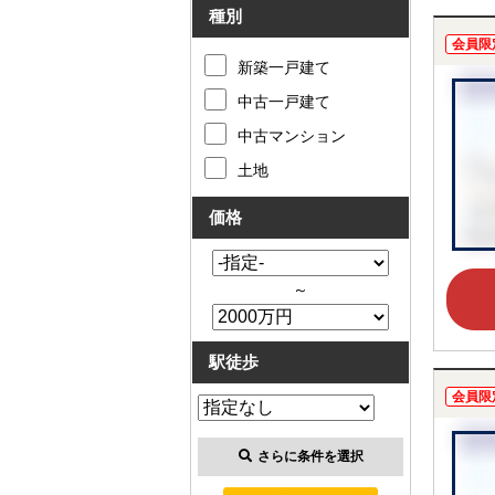
種別
会員限
新築一戸建て
中古一戸建て
中古マンション
土地
価格
～
駅徒歩
会員限
さらに条件を選択