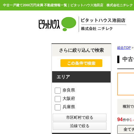
中古一戸建て2000万円未満 不動産情報一覧｜ピタットハウス池田店 株式会社ニチレク
総合TOP
>
さらに絞り込んで検索
中古
エリア
奈良県
大阪府
兵庫県
種別で
94
件中
1