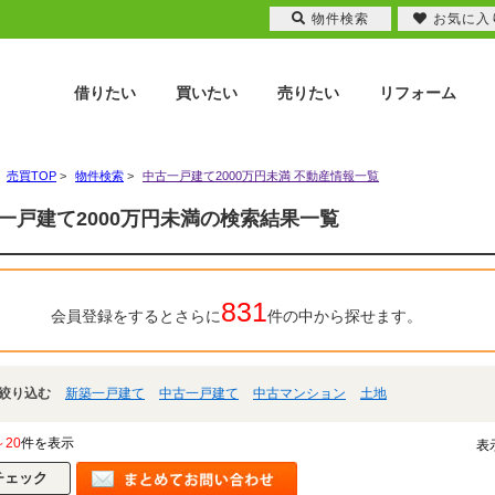
物件検索
お気に入
借りたい
買いたい
売りたい
リフォーム
売買TOP
>
物件検索
>
中古一戸建て2000万円未満 不動産情報一覧
一戸建て2000万円未満の検索結果一覧
831
会員登録をするとさらに
件の中から探せます。
絞り込む
新築一戸建て
中古一戸建て
中古マンション
土地
～20
件を表示
表