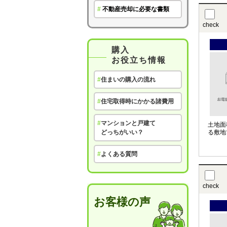
#
不動産売却に必要な書類
check
購入
お役立ち情報
#
住まいの購入の流れ
#
住宅取得時にかかる諸費用
#
マンションと戸建て
土地面
どっちがいい？
る敷地
#
よくある質問
check
お客様の声