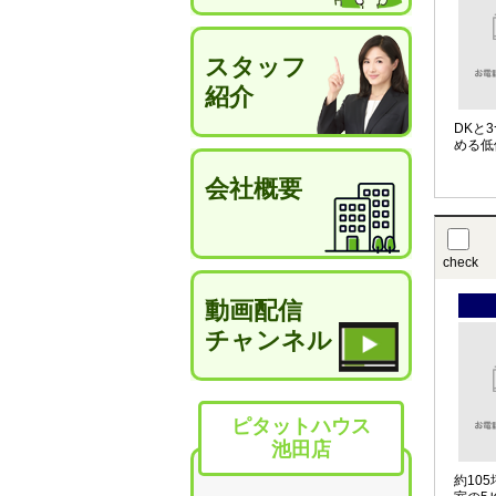
スタッフ
紹介
DKと
める低
会社概要
check
動画配信
チャンネル
ピタットハウス
池田店
約10