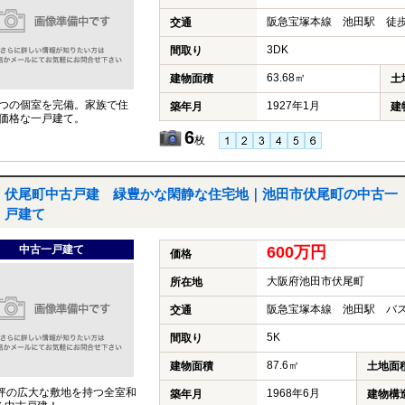
阪急宝塚本線 池田駅 徒歩
交通
3DK
間取り
63.68㎡
建物面積
土
3つの個室を完備。家族で住
1927年1月
築年月
建
価格な一戸建て。
6
枚
伏尾町中古戸建 緑豊かな閑静な住宅地｜池田市伏尾町の中古一
戸建て
中古一戸建て
600万円
価格
大阪府池田市伏尾町
所在地
阪急宝塚本線 池田駅 バス
交通
5K
間取り
87.6㎡
建物面積
土地面
5坪の広大な敷地を持つ全室和
1968年6月
築年月
建物構