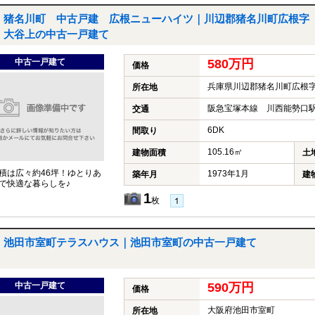
猪名川町 中古戸建 広根ニューハイツ｜川辺郡猪名川町広根字
大谷上の中古一戸建て
中古一戸建て
580万円
価格
兵庫県川辺郡猪名川町広根
所在地
阪急宝塚本線 川西能勢口駅
交通
6DK
間取り
105.16㎡
建物面積
土
積は広々約46坪！ゆとりあ
1973年1月
築年月
建
で快適な暮らしを♪
1
枚
池田市室町テラスハウス｜池田市室町の中古一戸建て
中古一戸建て
590万円
価格
大阪府池田市室町
所在地