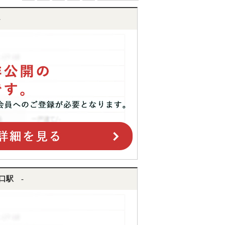
-
口駅 -