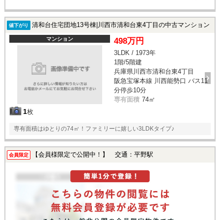
清和台住宅団地13号棟|川西市清和台東4丁目の中古マンション
値下がり
マンション
498万円
3LDK / 1973年
1階/5階建
兵庫県川西市清和台東4丁目
阪急宝塚本線 川西能勢口 バス11
分停歩10分
専有面積
74㎡
1
枚
専有面積はゆとりの74㎡！ファミリーに嬉しい3LDKタイプ♪
【会員様限定で公開中！】 交通：平野駅
会員限定