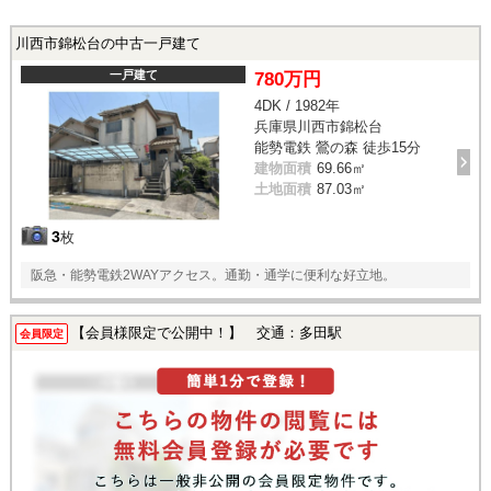
川西市錦松台の中古一戸建て
一戸建て
780万円
4DK / 1982年
兵庫県川西市錦松台
能勢電鉄 鶯の森 徒歩15分
建物面積
69.66㎡
土地面積
87.03㎡
3
枚
阪急・能勢電鉄2WAYアクセス。通勤・通学に便利な好立地。
【会員様限定で公開中！】 交通：多田駅
会員限定