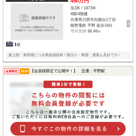
450万円
3LDK / 1973年
4階/4階建
兵庫県川西市向陽台1丁目
能勢電鉄 平野 徒歩18分
専有面積
66.49㎡
1
枚
最上階・角部屋につき開放感抜群！陽当り・眺望・通風も良好です♪
【会員様限定で公開中！】 交通：平野駅
会員限定
NEW