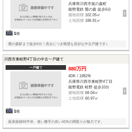
兵庫県川西市鴬の森町
能勢電鉄 鶯の森 徒歩6分
建物面積
102.05㎡
土地面積
186.81㎡
1
枚
鶯の森駅まで徒歩6分！高台につき眺望も良好な中古戸建です♪
川西市東畦野4丁目の中古一戸建て
一戸建て
880万円
4DK / 1982年
兵庫県川西市東畦野4丁目
能勢電鉄 畦野 徒歩10分
建物面積
68.04㎡
土地面積
60.97㎡
1
枚
延床面積68平米、使い勝手の良い4DKの間取りが魅力です。