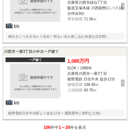
兵庫県川西市緑台7丁目
阪急宝塚本線 川西能勢口 バス18
分停歩9分
専有面積
71.06㎡
1
枚
南向きにつき日当たり良好！明るい光が差し込む快適な住空間♪
川西市一庫3丁目の中古一戸建て
一戸建て
1,080万円
5LDK / 1996年
兵庫県川西市一庫3丁目
能勢電鉄 日生中央 徒歩12分
建物面積
108.49㎡
土地面積
60.78㎡
1
枚
能勢電鉄日生中央駅より徒歩12分！通勤通学に便利な立地♪
106
1～20
件中
件を表示