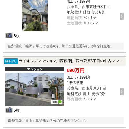
4LDK / 1979年
兵庫県川西市東畦野3丁目
能勢電鉄 畦野 徒歩6分
建物面積
79.91㎡
土地面積
101.82㎡
8
枚
能勢電鉄「畦野」駅まで徒歩6分、毎日の通勤通学に便利な好立地。
ライオンズマンション川西萩原|川西市萩原3丁目の中古マンション
値下がり
マンション
690万円
3LDK / 1991年
1階/6階建
兵庫県川西市萩原3丁目
能勢電鉄 滝山 徒歩7分
専有面積
72.87㎡
5
枚
能勢電鉄『滝山』駅徒歩約７分の立地のマンション