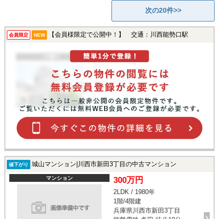
次の20件>>
【会員様限定で公開中！】 交通：川西能勢口駅
会員限定
NEW
城山マンション|川西市新田3丁目の中古マンション
値下がり
マンション
300万円
2LDK / 1980年
1階/4階建
兵庫県川西市新田3丁目