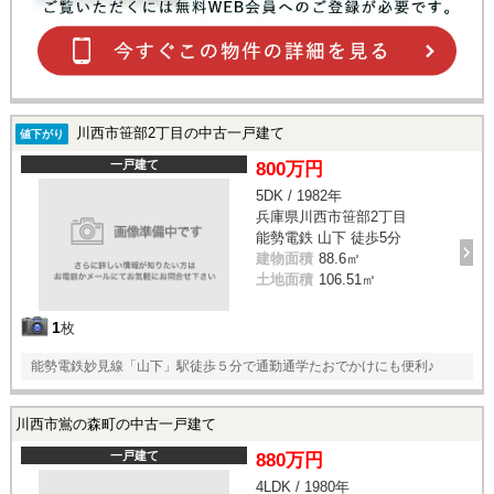
川西市笹部2丁目の中古一戸建て
値下がり
一戸建て
800万円
5DK / 1982年
兵庫県川西市笹部2丁目
能勢電鉄 山下 徒歩5分
建物面積
88.6㎡
土地面積
106.51㎡
1
枚
能勢電鉄妙見線「山下」駅徒歩５分で通勤通学たおでかけにも便利♪
川西市鴬の森町の中古一戸建て
一戸建て
880万円
4LDK / 1980年