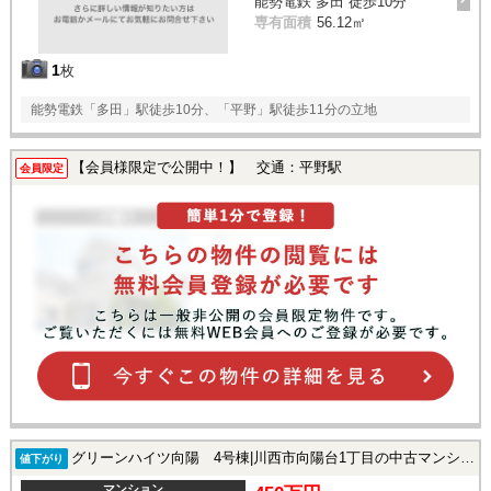
能勢電鉄 多田 徒歩10分
専有面積
56.12㎡
1
枚
能勢電鉄「多田」駅徒歩10分、「平野」駅徒歩11分の立地
【会員様限定で公開中！】 交通：平野駅
会員限定
グリーンハイツ向陽 4号棟|川西市向陽台1丁目の中古マンション
値下がり
マンション