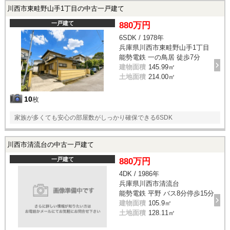
川西市東畦野山手1丁目の中古一戸建て
一戸建て
880万円
6SDK / 1978年
兵庫県川西市東畦野山手1丁目
能勢電鉄 一の鳥居 徒歩7分
建物面積
145.99㎡
土地面積
214.00㎡
10
枚
家族が多くても安心の部屋数がしっかり確保できる6SDK
川西市清流台の中古一戸建て
一戸建て
880万円
4DK / 1986年
兵庫県川西市清流台
能勢電鉄 平野 バス8分停歩15分
建物面積
105.9㎡
土地面積
128.11㎡