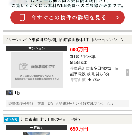
グリーンハイツ東多田弐号棟|川西市多田桜木1丁目の中古マンション
マンション
600万円
3LDK / 1986年
5階/5階建
兵庫県川西市多田桜木1丁目
能勢電鉄 鼓滝 徒歩3分
専有面積
75.78㎡
1
枚
能勢電鉄妙見線「鼓滝」駅から徒歩3分という好立地マンション♪
川西市東畦野3丁目の中古一戸建て
値下がり
一戸建て
650万円