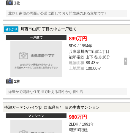
1
枚
北側と南側の両面が公道に面しており開放感のある立地です♪
川西市山原1丁目の中古一戸建て
値下がり
一戸建て
899万円
5DK / 1994年
兵庫県川西市山原1丁目
能勢電鉄 山下 徒歩18分
建物面積
88.43㎡
土地面積
100.00㎡
1
枚
緑豊かで閑静な住宅街で叶える穏やかな新生活
移瀬ガーデンハイツ|川西市緑台7丁目の中古マンション
マンション
980万円
2LDK / 1991年
6階/10階建