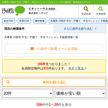
兵庫県 川西市 中古一戸建て・中古マンション｜ピタットハウス池田店 株式会社ニチレク
賃貸検索
売買検索
総合TOP
>
売買TOP
>
物件検索
>
兵庫県 川西市 中古一戸建て・中古マンション 不動
現在の検索条件
さらに条件を絞り込む
兵庫県 川西市 中古一戸建て・中古マンション 不動産情報一覧
この条件で新着メールを登録
106件
見つかりました！
会員限定物件は
831
件あります。
今すぐ見る
条件を絞り込む
106
1～20
件中
件を表示