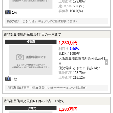
土地面積
179.80㎡
建ぺい率
50.0(%)
容積率
100.0(%)
1
枚
能勢電鉄「ときわ台」停徒歩9分で通勤通学に便利♪
豊能郡豊能町新光風台4丁目の一戸建て
投資用
1,280万円
利回り
7.96%
3LDK / 1989年
大阪府豊能郡豊能町新光風台4丁
目
能勢電鉄 ときわ台 徒歩14分
建物面積
123.79㎡
土地面積
215.12㎡
1
枚
月額家賃8.5万円で現在賃貸中のオーナーチェンジ収益物件
豊能郡豊能町光風台6丁目の中古一戸建て
一戸建て
1,280万円