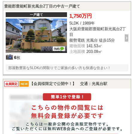
豊能郡豊能町新光風台2丁目の中古一戸建て
一戸建て
1,750万円
5LDK / 1989年
大阪府豊能郡豊能町新光風台2丁
目
能勢電鉄 光風台 徒歩15分
建物面積
141.53㎡
土地面積
203.09㎡
6
枚
部屋数豊富な5LDKの間取りでご家族の多い方も快適な住まい！
【会員様限定で公開中！】 交通：光風台駅
会員限定
NEW