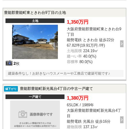
豊能郡豊能町東ときわ台9丁目の土地
土地
1,350万円
大阪府豊能郡豊能町東ときわ台9
丁目
能勢電鉄 ときわ台 徒歩22分
67.82坪(19.91万円 /坪)
土地面積
224.19㎡
建ぺい率
40.0(%)
容積率
80.0(%)
2
枚
建築条件なし！お好きなハウスメーカーや工務店で建築可能です♪
豊能郡豊能町新光風台4丁目の中古一戸建て
値下がり
一戸建て
1,380万円
6SLDK / 1989年
大阪府豊能郡豊能町新光風台4丁
目
能勢電鉄 光風台 徒歩16分
建物面積
137.13㎡