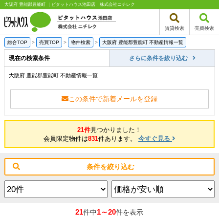
大阪府 豊能郡豊能町 ｜ピタットハウス池田店 株式会社ニチレク
賃貸検索
売買検索
総合TOP
>
売買TOP
>
物件検索
>
大阪府 豊能郡豊能町 不動産情報一覧
現在の検索条件
さらに条件を絞り込む
大阪府 豊能郡豊能町 不動産情報一覧
この条件で新着メールを登録
21件
見つかりました！
会員限定物件は
831
件あります。
今すぐ見る
条件を絞り込む
21
1～20
件中
件を表示