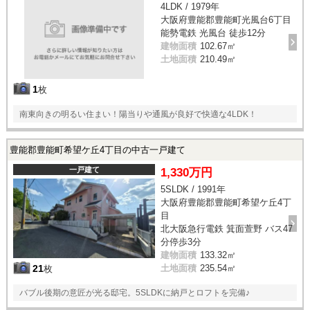
4LDK / 1979年
大阪府豊能郡豊能町光風台6丁目
能勢電鉄 光風台 徒歩12分
建物面積
102.67㎡
土地面積
210.49㎡
1
枚
南東向きの明るい住まい！陽当りや通風が良好で快適な4LDK！
豊能郡豊能町希望ケ丘4丁目の中古一戸建て
一戸建て
1,330万円
5SLDK / 1991年
大阪府豊能郡豊能町希望ケ丘4丁
目
北大阪急行電鉄 箕面萱野 バス47
分停歩3分
建物面積
133.32㎡
21
土地面積
235.54㎡
枚
バブル後期の意匠が光る邸宅。5SLDKに納戸とロフトを完備♪