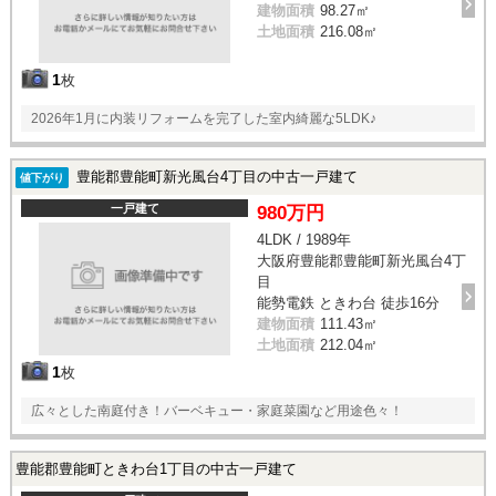
建物面積
98.27㎡
土地面積
216.08㎡
1
枚
2026年1月に内装リフォームを完了した室内綺麗な5LDK♪
豊能郡豊能町新光風台4丁目の中古一戸建て
値下がり
一戸建て
980万円
4LDK / 1989年
大阪府豊能郡豊能町新光風台4丁
目
能勢電鉄 ときわ台 徒歩16分
建物面積
111.43㎡
土地面積
212.04㎡
1
枚
広々とした南庭付き！バーベキュー・家庭菜園など用途色々！
豊能郡豊能町ときわ台1丁目の中古一戸建て