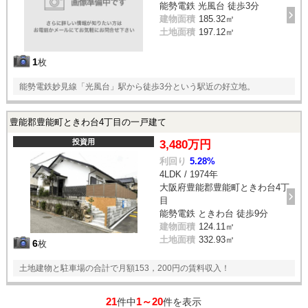
能勢電鉄 光風台 徒歩3分
建物面積
185.32㎡
土地面積
197.12㎡
1
枚
能勢電鉄妙見線「光風台」駅から徒歩3分という駅近の好立地。
豊能郡豊能町ときわ台4丁目の一戸建て
投資用
3,480万円
利回り
5.28%
4LDK / 1974年
大阪府豊能郡豊能町ときわ台4丁
目
能勢電鉄 ときわ台 徒歩9分
建物面積
124.11㎡
土地面積
332.93㎡
6
枚
土地建物と駐車場の合計で月額153，200円の賃料収入！
21
1～20
件中
件を表示