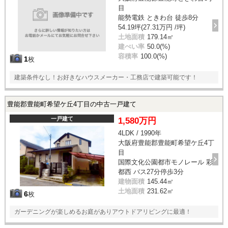
目
能勢電鉄 ときわ台 徒歩8分
54.19坪(27.31万円 /坪)
土地面積
179.14㎡
建ぺい率
50.0(%)
容積率
100.0(%)
1
枚
建築条件なし！お好きなハウスメーカー・工務店で建築可能です！
豊能郡豊能町希望ケ丘4丁目の中古一戸建て
一戸建て
1,580万円
4LDK / 1990年
大阪府豊能郡豊能町希望ケ丘4丁
目
国際文化公園都市モノレール 彩
都西 バス27分停歩3分
建物面積
145.44㎡
土地面積
231.62㎡
6
枚
ガーデニングが楽しめるお庭がありアウトドアリビングに最適！