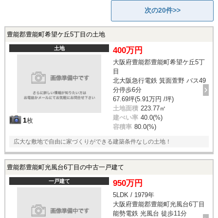
次の20件>>
豊能郡豊能町希望ケ丘5丁目の土地
土地
400万円
大阪府豊能郡豊能町希望ケ丘5丁
目
北大阪急行電鉄 箕面萱野 バス49
分停歩6分
67.69坪(5.91万円 /坪)
土地面積
223.77㎡
建ぺい率
40.0(%)
1
枚
容積率
80.0(%)
広大な敷地で自由に家づくりができる建築条件なしの土地！
豊能郡豊能町光風台6丁目の中古一戸建て
一戸建て
950万円
5LDK / 1979年
大阪府豊能郡豊能町光風台6丁目
能勢電鉄 光風台 徒歩11分