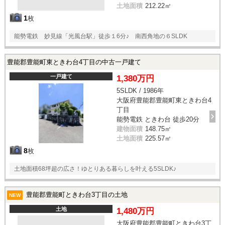
土地面積
212.22㎡
1
枚
能勢電鉄 妙見線「光風台駅」徒歩１6分♪ 南西角地の６SLDK
豊能郡豊能町東ときわ台4丁目の中古一戸建て
一戸建て
1,380万円
5SLDK / 1986年
大阪府豊能郡豊能町東ときわ台4
丁目
能勢電鉄 ときわ台 徒歩20分
建物面積
148.75㎡
土地面積
225.57㎡
8
枚
土地面積68坪超の広さ！ゆとりある暮らしを叶える5SLDK♪
豊能郡豊能町ときわ台3丁目の土地
NEW
土地
1,480万円
大阪府豊能郡豊能町ときわ台3丁