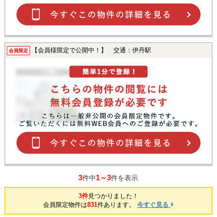
【会員様限定で公開中！】 交通：伊丹駅
会員限定
3
1～3
件中
件を表示
3件
見つかりました！
会員限定物件は
831
件あります。
今すぐ見る