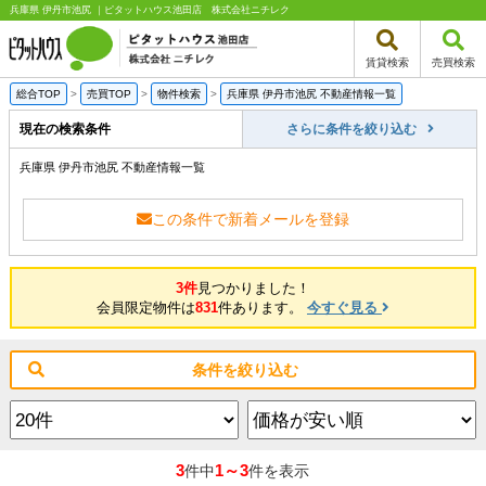
兵庫県 伊丹市池尻 ｜ピタットハウス池田店 株式会社ニチレク
賃貸検索
売買検索
総合TOP
>
売買TOP
>
物件検索
>
兵庫県 伊丹市池尻 不動産情報一覧
現在の検索条件
さらに条件を絞り込む
兵庫県 伊丹市池尻 不動産情報一覧
この条件で新着メールを登録
3件
見つかりました！
会員限定物件は
831
件あります。
今すぐ見る
条件を絞り込む
3
1～3
件中
件を表示