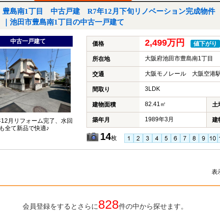
豊島南1丁目 中古戸建 R7年12月下旬リノベーション完成物件
｜池田市豊島南1丁目の中古一戸建て
中古一戸建て
2,499万円
価格
値下がり
大阪府池田市豊島南1丁目
所在地
大阪モノレール 大阪空港駅
交通
3LDK
間取り
82.41㎡
建物面積
土
1989年3月
築年月
建
5年12月リフォーム完了、水回
も全て新品で快適♪
14
枚
表
828
会員登録をするとさらに
件の中から探せます。