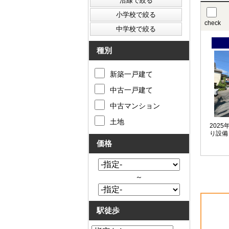
check
種別
新築一戸建て
中古一戸建て
中古マンション
土地
202
り設備
価格
～
駅徒歩