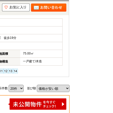
 徒歩19分
75.00㎡
地面積
一戸建て/木造
物構造
示件数
並び順