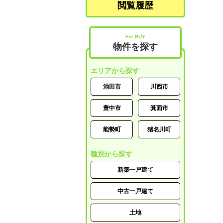
閲覧履歴
For BUY
物件を探す
エリアから探す
池田市
川西市
豊中市
箕面市
能勢町
猪名川町
種別から探す
新築一戸建て
中古一戸建て
土地