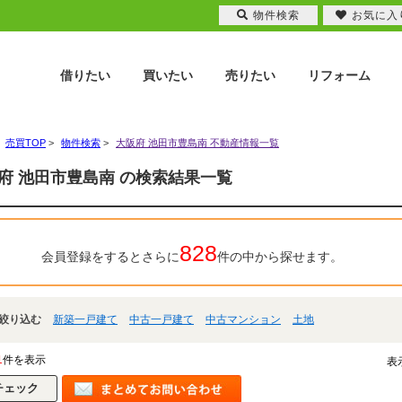
物件検索
お気に入
借りたい
買いたい
売りたい
リフォーム
売買TOP
>
物件検索
>
大阪府 池田市豊島南 不動産情報一覧
府 池田市豊島南 の検索結果一覧
828
会員登録をするとさらに
件の中から探せます。
絞り込む
新築一戸建て
中古一戸建て
中古マンション
土地
1
件を表示
表