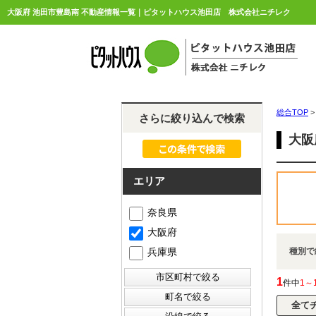
大阪府 池田市豊島南 不動産情報一覧｜ピタットハウス池田店 株式会社ニチレク
総合TOP
>
さらに絞り込んで検索
大阪
エリア
奈良県
大阪府
兵庫県
種別で
1
件中
1～