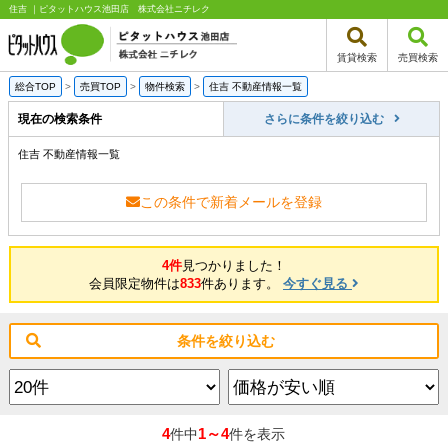
住吉 ｜ピタットハウス池田店 株式会社ニチレク
賃貸検索
売買検索
総合TOP
>
売買TOP
>
物件検索
>
住吉 不動産情報一覧
現在の検索条件
さらに条件を絞り込む
住吉 不動産情報一覧
この条件で新着メールを登録
4件
見つかりました！
会員限定物件は
833
件あります。
今すぐ見る
条件を絞り込む
4
1～4
件中
件を表示