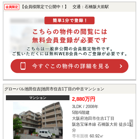
【会員様限定で公開中！】 交通：石橋阪大前駅
会員限定
グローバル池田住吉|池田市住吉1丁目の中古マンション
マンション
2,880万円
3LDK / 2008年
5階/6階建
大阪府池田市住吉1丁目
阪急宝塚本線 石橋阪大前 徒歩11
分
専有面積
60.92㎡