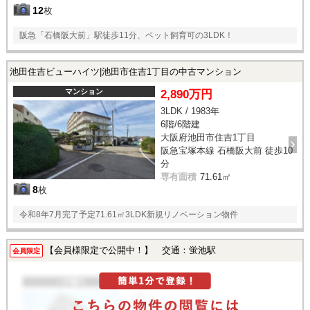
12
枚
阪急「石橋阪大前」駅徒歩11分、ペット飼育可の3LDK！
池田住吉ビューハイツ|池田市住吉1丁目の中古マンション
マンション
2,890万円
3LDK / 1983年
6階/6階建
大阪府池田市住吉1丁目
阪急宝塚本線 石橋阪大前 徒歩10
分
専有面積
71.61㎡
8
枚
令和8年7月完了予定71.61㎡3LDK新規リノベーション物件
【会員様限定で公開中！】 交通：蛍池駅
会員限定