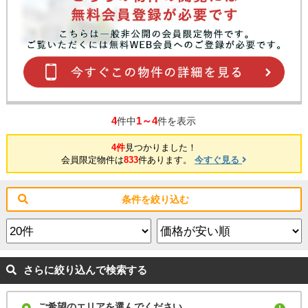
4
1～4
件中
件を表示
4件
見つかりました！
会員限定物件は
833
件あります。
今すぐ見る
条件を絞り込む
さらに絞り込んで検索する
ご希望のエリアを選んでください