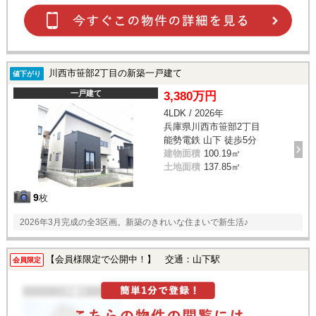
川西市笹部2丁目の新築一戸建て
値下がり
一戸建て
3,380万円
4LDK / 2026年
兵庫県川西市笹部2丁目
能勢電鉄 山下 徒歩5分
建物面積
100.19㎡
土地面積
137.85㎡
9
枚
2026年3月完成の全3区画。新築のきれいな住まいで新生活♪
【会員様限定で公開中！】 交通：山下駅
会員限定