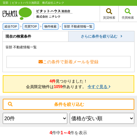
笹部 ｜ピタットハウス池田店 株式会社ニチレク
賃貸検索
売買検索
総合TOP
>
売買TOP
>
物件検索
>
笹部 不動産情報一覧
現在の検索条件
さらに条件を絞り込む
笹部 不動産情報一覧
この条件で新着メールを登録
4件
見つかりました！
会員限定物件は
1059
件あります。
今すぐ見る
条件を絞り込む
4
1～4
件中
件を表示