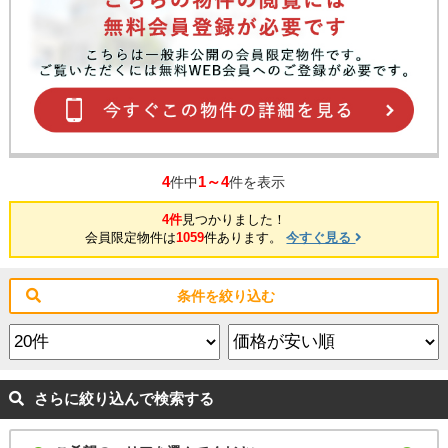
4
1～4
件中
件を表示
4件
見つかりました！
会員限定物件は
1059
件あります。
今すぐ見る
条件を絞り込む
さらに絞り込んで検索する