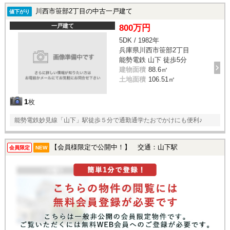
川西市笹部2丁目の中古一戸建て
値下がり
一戸建て
800万円
5DK / 1982年
兵庫県川西市笹部2丁目
能勢電鉄 山下 徒歩5分
建物面積
88.6㎡
土地面積
106.51㎡
1
枚
能勢電鉄妙見線「山下」駅徒歩５分で通勤通学たおでかけにも便利♪
【会員様限定で公開中！】 交通：山下駅
会員限定
NEW