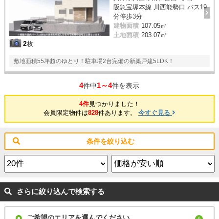
阪急宝塚本線 川西能勢口 バス19
分停歩3分
建物面積
107.05㎡
土地面積
203.07㎡
2
枚
敷地面積55坪超のゆとり！駐車場2台完備の新築戸建5LDK！
4
1～4
件中
件を表示
4件
見つかりました！
会員限定物件は
828
件あります。
今すぐ見る
条件を絞り込む
さらに絞り込んで検索する
ご希望のエリアを選んでください