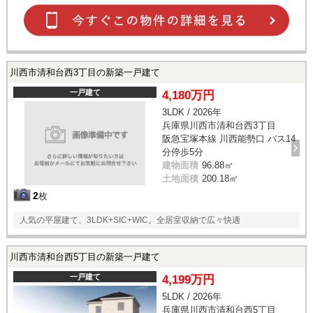
川西市清和台西3丁目の新築一戸建て
一戸建て
4,180万円
3LDK / 2026年
兵庫県川西市清和台西3丁目
阪急宝塚本線 川西能勢口 バス14
分停歩5分
建物面積
96.88㎡
土地面積
200.18㎡
2
枚
人気の平屋建て、3LDK+SIC+WIC。全居室収納で広々快適
川西市清和台西5丁目の新築一戸建て
一戸建て
4,199万円
5LDK / 2026年
兵庫県川西市清和台西5丁目