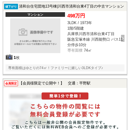
清和台住宅団地13号棟|川西市清和台東4丁目の中古マンション
値下がり
マンション
498万円
3LDK / 1973年
1階/5階建
兵庫県川西市清和台東4丁目
阪急宝塚本線 川西能勢口 バス11
分停歩10分
専有面積
74㎡
1
枚
専有面積はゆとりの74㎡！ファミリーに嬉しい3LDKタイプ♪
【会員様限定で公開中！】 交通：平野駅
会員限定