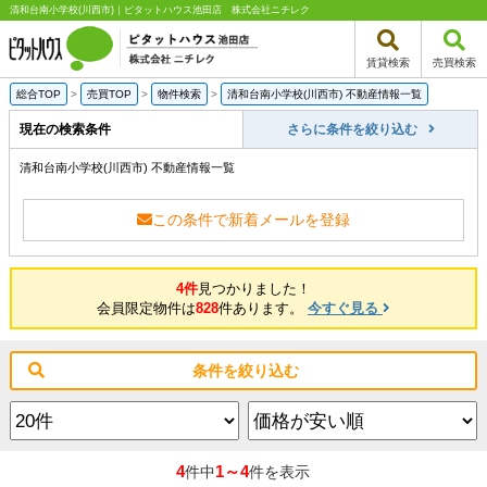
清和台南小学校(川西市)｜ピタットハウス池田店 株式会社ニチレク
賃貸検索
売買検索
総合TOP
>
売買TOP
>
物件検索
>
清和台南小学校(川西市) 不動産情報一覧
現在の検索条件
さらに条件を絞り込む
清和台南小学校(川西市) 不動産情報一覧
この条件で新着メールを登録
4件
見つかりました！
会員限定物件は
828
件あります。
今すぐ見る
条件を絞り込む
4
1～4
件中
件を表示