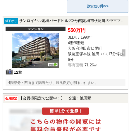
次の20件>>
サンロイヤル池田バードヒルズ2号館|池田市伏尾町の中古マンション
値下がり
マンション
550万円
3LDK / 1990年
4階/6階建
大阪府池田市伏尾町
阪急宝塚本線 池田 バス17分停歩
6分
専有面積
71.26㎡
12
枚
4階部分・西向きで陽当たり、通風良好な明るい住まい。
【会員様限定で公開中！】 交通：池田駅
会員限定