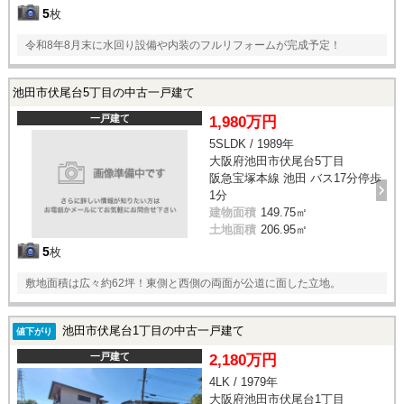
5
枚
令和8年8月末に水回り設備や内装のフルリフォームが完成予定！
池田市伏尾台5丁目の中古一戸建て
一戸建て
1,980万円
5SLDK / 1989年
大阪府池田市伏尾台5丁目
阪急宝塚本線 池田 バス17分停歩
1分
建物面積
149.75㎡
土地面積
206.95㎡
5
枚
敷地面積は広々約62坪！東側と西側の両面が公道に面した立地。
池田市伏尾台1丁目の中古一戸建て
値下がり
一戸建て
2,180万円
4LK / 1979年
大阪府池田市伏尾台1丁目