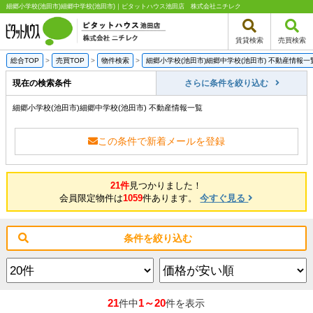
細郷小学校(池田市)細郷中学校(池田市)｜ピタットハウス池田店 株式会社ニチレク
賃貸検索
売買検索
総合TOP
>
売買TOP
>
物件検索
>
細郷小学校(池田市)細郷中学校(池田市) 不動産情報一
現在の検索条件
さらに条件を絞り込む
細郷小学校(池田市)細郷中学校(池田市) 不動産情報一覧
この条件で新着メールを登録
21件
見つかりました！
会員限定物件は
1059
件あります。
今すぐ見る
条件を絞り込む
21
1～20
件中
件を表示