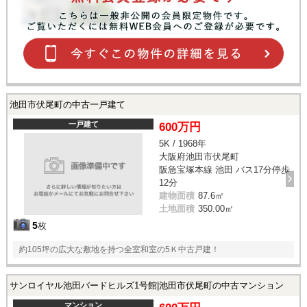
池田市伏尾町の中古一戸建て
一戸建て
600万円
5K / 1968年
大阪府池田市伏尾町
阪急宝塚本線 池田 バス17分停歩
12分
建物面積
87.6㎡
土地面積
350.00㎡
5
枚
約105坪の広大な敷地を持つ全室和室の5Ｋ中古戸建！
サンロイヤル池田バードヒルズ1号館|池田市伏尾町の中古マンション
マンション