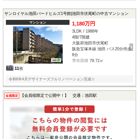
サンロイヤル池田バードヒルズ1号館|池田市伏尾町の中古マンション
マンション
1,180万円
3LDK / 1988年
4階/7階建
大阪府池田市伏尾町
阪急宝塚本線 池田 バス20分停歩
8分
専有面積
79.72㎡
11
枚
令和6年4月デザイナーズフルリノベーション完成☆
【会員様限定で公開中！】 交通：池田駅
会員限定