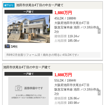
池田市伏尾台4丁目の中古一戸建て
値下がり
一戸建て
1,880万円
4SLDK / 1988年
大阪府池田市伏尾台4丁目
阪急宝塚本線 池田 バス18分停歩
2分
建物面積
119.24㎡
土地面積
185.08㎡
14
枚
R8年2月全面リフォーム済！南向きの明るい4SLDKです♪
池田市伏尾台4丁目の中古一戸建て
一戸建て
1,888万円
5SLDK / 1994年
大阪府池田市伏尾台4丁目
阪急宝塚本線 池田 バス18分停歩
2分
建物面積
126.86㎡
土地面積
193.98㎡