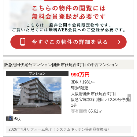
阪急池田伏尾台マンション|池田市伏尾台3丁目の中古マンション
マンション
990万円
3DK / 1981年
5階/6階建
大阪府池田市伏尾台3丁目
阪急宝塚本線 池田 バス20分停歩
1分
専有面積
65.61㎡
6
枚
2026年4月リフォーム完了！システムキッチン等新品交換済♪