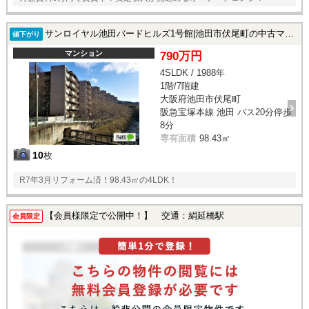
サンロイヤル池田バードヒルズ1号館|池田市伏尾町の中古マンション
値下がり
マンション
790万円
4SLDK / 1988年
1階/7階建
大阪府池田市伏尾町
阪急宝塚本線 池田 バス20分停歩
8分
専有面積
98.43㎡
10
枚
R7年3月リフォーム済！98.43㎡の4LDK！
【会員様限定で公開中！】 交通：絹延橋駅
会員限定