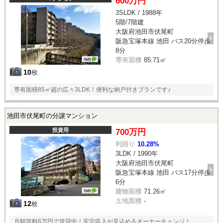
600万円
3SLDK / 1988年
5階/7階建
大阪府池田市伏尾町
阪急宝塚本線 池田 バス20分停歩
8分
専有面積
85.71㎡
10
枚
専有面積85㎡超の広々3LDK！便利な納戸付きプランです♪
池田市伏尾町の分譲マンション
投資用
700万円
利回り
10.28%
3LDK / 1990年
大阪府池田市伏尾町
阪急宝塚本線 池田 バス17分停歩
6分
建物面積
71.26㎡
土地面積
-
12
枚
月額賃料6万円で賃貸中！安定収入が見込めるオーナーチェンジ！