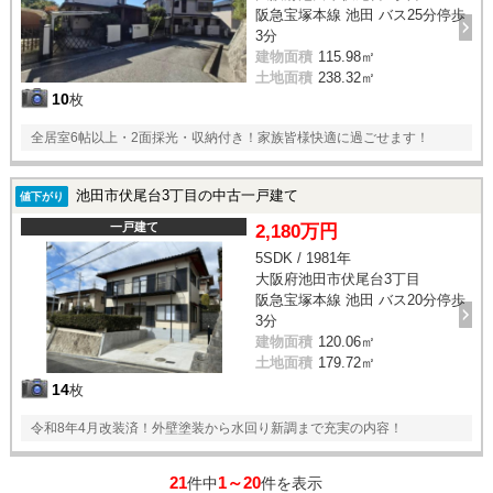
阪急宝塚本線 池田 バス25分停歩
3分
建物面積
115.98㎡
土地面積
238.32㎡
10
枚
全居室6帖以上・2面採光・収納付き！家族皆様快適に過ごせます！
池田市伏尾台3丁目の中古一戸建て
値下がり
一戸建て
2,180万円
5SDK / 1981年
大阪府池田市伏尾台3丁目
阪急宝塚本線 池田 バス20分停歩
3分
建物面積
120.06㎡
土地面積
179.72㎡
14
枚
令和8年4月改装済！外壁塗装から水回り新調まで充実の内容！
21
1～20
件中
件を表示