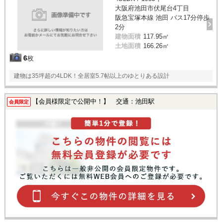
大阪府池田市伏尾台4丁目
阪急宝塚本線 池田 バス17分停歩
2分
建物面積
117.95㎡
土地面積
166.26㎡
6
枚
建物は35坪超の4LDK！全居室5.7帖以上のゆとりある設計
【会員様限定で公開中！】 交通：池田駅
会員限定