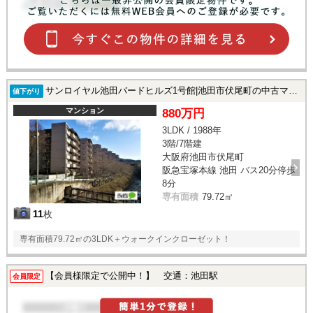
サンロイヤル池田バードヒルズ1号館|池田市伏尾町の中古マンション
値下がり
マンション
880万円
3LDK / 1988年
3階/7階建
大阪府池田市伏尾町
阪急宝塚本線 池田 バス20分停歩
8分
専有面積
79.72㎡
11
枚
専有面積79.72㎡の3LDK＋ウォークインクローゼット！
【会員様限定で公開中！】 交通：池田駅
会員限定