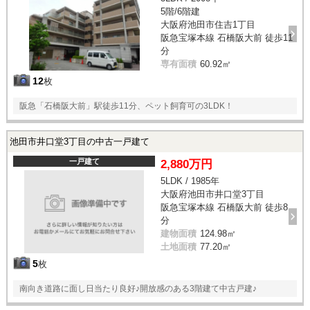
5階/6階建
大阪府池田市住吉1丁目
阪急宝塚本線 石橋阪大前 徒歩11
分
専有面積
60.92㎡
12
枚
阪急「石橋阪大前」駅徒歩11分、ペット飼育可の3LDK！
池田市井口堂3丁目の中古一戸建て
一戸建て
2,880万円
5LDK / 1985年
大阪府池田市井口堂3丁目
阪急宝塚本線 石橋阪大前 徒歩8
分
建物面積
124.98㎡
土地面積
77.20㎡
5
枚
南向き道路に面し日当たり良好♪開放感のある3階建て中古戸建♪