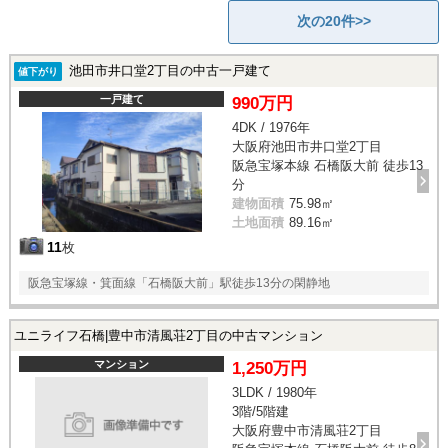
次の20件>>
池田市井口堂2丁目の中古一戸建て
値下がり
一戸建て
990万円
4DK / 1976年
大阪府池田市井口堂2丁目
阪急宝塚本線 石橋阪大前 徒歩13
分
建物面積
75.98㎡
土地面積
89.16㎡
11
枚
阪急宝塚線・箕面線「石橋阪大前」駅徒歩13分の閑静地
ユニライフ石橋|豊中市清風荘2丁目の中古マンション
マンション
1,250万円
3LDK / 1980年
3階/5階建
大阪府豊中市清風荘2丁目