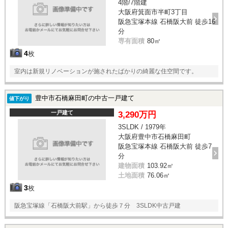
4階/7階建
大阪府箕面市半町3丁目
阪急宝塚本線 石橋阪大前 徒歩16
分
専有面積
80㎡
4
枚
室内は新規リノベーションが施されたばかりの綺麗な住空間です。
豊中市石橋麻田町の中古一戸建て
値下がり
一戸建て
3,290万円
3SLDK / 1979年
大阪府豊中市石橋麻田町
阪急宝塚本線 石橋阪大前 徒歩7
分
建物面積
103.92㎡
土地面積
76.06㎡
3
枚
阪急宝塚線「石橋阪大前駅」から徒歩７分 3SLDK中古戸建