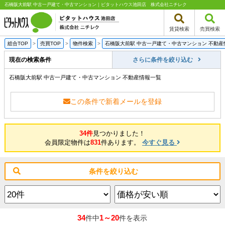
石橋阪大前駅 中古一戸建て・中古マンション｜ピタットハウス池田店 株式会社ニチレク
賃貸検索
売買検索
総合TOP
>
売買TOP
>
物件検索
>
石橋阪大前駅 中古一戸建て・中古マンション 不動産
現在の検索条件
さらに条件を絞り込む
石橋阪大前駅 中古一戸建て・中古マンション 不動産情報一覧
この条件で新着メールを登録
34件
見つかりました！
会員限定物件は
831
件あります。
今すぐ見る
条件を絞り込む
34
1～20
件中
件を表示