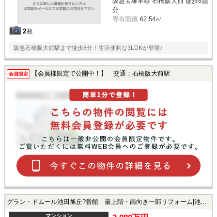
阪急宝塚本線 石橋阪大前 徒歩8
分
専有面積
62.54㎡
2
枚
阪急石橋阪大前駅まで徒歩8分！生活便利な3LDKが登場♪
【会員様限定で公開中！】 交通：石橋阪大前駅
会員限定
グラン・ドムール池田旭丘?番館 最上階・南向き一部リフォーム|池田市旭丘1丁目の中古マンション
マンション