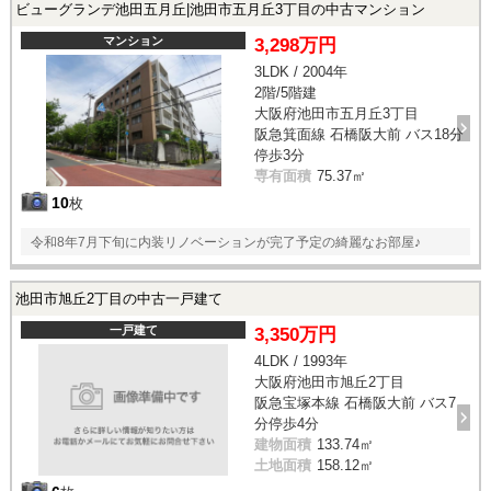
ビューグランデ池田五月丘|池田市五月丘3丁目の中古マンション
マンション
3,298万円
3LDK / 2004年
2階/5階建
大阪府池田市五月丘3丁目
阪急箕面線 石橋阪大前 バス18分
停歩3分
専有面積
75.37㎡
10
枚
令和8年7月下旬に内装リノベーションが完了予定の綺麗なお部屋♪
池田市旭丘2丁目の中古一戸建て
一戸建て
3,350万円
4LDK / 1993年
大阪府池田市旭丘2丁目
阪急宝塚本線 石橋阪大前 バス7
分停歩4分
建物面積
133.74㎡
土地面積
158.12㎡