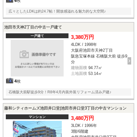
6
枚
広々としたLDKは約24.7帖！開放感溢れる魅力的な大空間♪
池田市天神2丁目の中古一戸建て
一戸建て
3,380万円
4LDK / 1998年
大阪府池田市天神2丁目
阪急宝塚本線 石橋阪大前 徒歩9
分
建物面積
94.77㎡
土地面積
53.14㎡
4
枚
石橋阪大前駅徒歩9分！R8年4月内装外装リフォーム済み戸建♪
藤和シティホームズ池田井口堂|池田市井口堂3丁目の中古マンション
マンション
3,480万円
3LDK / 1996年
3階/6階建