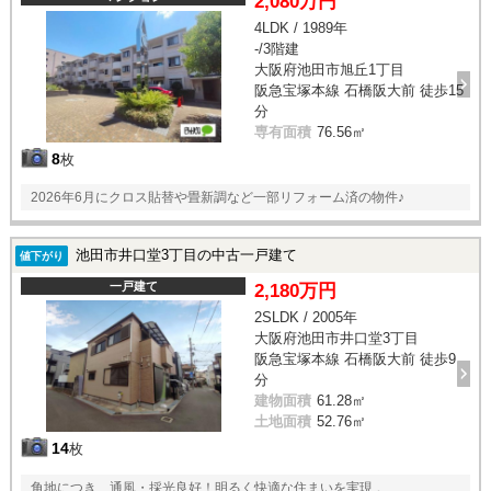
2,080万円
4LDK / 1989年
-/3階建
大阪府池田市旭丘1丁目
阪急宝塚本線 石橋阪大前 徒歩15
分
専有面積
76.56㎡
8
枚
2026年6月にクロス貼替や畳新調など一部リフォーム済の物件♪
池田市井口堂3丁目の中古一戸建て
値下がり
一戸建て
2,180万円
2SLDK / 2005年
大阪府池田市井口堂3丁目
阪急宝塚本線 石橋阪大前 徒歩9
分
建物面積
61.28㎡
土地面積
52.76㎡
14
枚
角地につき、通風・採光良好！明るく快適な住まいを実現 。