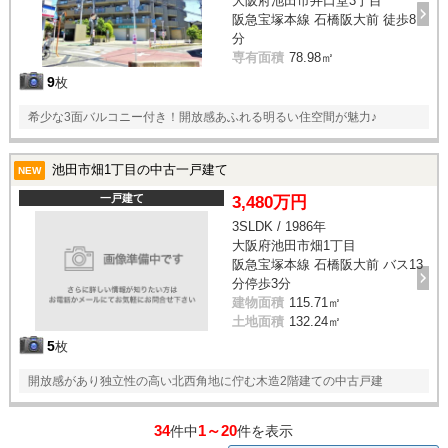
大阪府池田市井口堂3丁目
阪急宝塚本線 石橋阪大前 徒歩8
分
専有面積
78.98㎡
9
枚
希少な3面バルコニー付き！開放感あふれる明るい住空間が魅力♪
池田市畑1丁目の中古一戸建て
NEW
一戸建て
3,480万円
3SLDK / 1986年
大阪府池田市畑1丁目
阪急宝塚本線 石橋阪大前 バス13
分停歩3分
建物面積
115.71㎡
土地面積
132.24㎡
5
枚
開放感があり独立性の高い北西角地に佇む木造2階建ての中古戸建
34
1～20
件中
件を表示