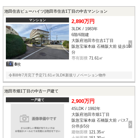
池田住吉ビューハイツ|池田市住吉1丁目の中古マンション
マンション
2,890万円
3LDK / 1983年
6階/6階建
大阪府池田市住吉1丁目
阪急宝塚本線 石橋阪大前 徒歩10
分
専有面積
71.61㎡
8
枚
令和8年7月完了予定71.61㎡3LDK新規リノベーション物件
池田市畑1丁目の中古一戸建て
一戸建て
2,900万円
4SLDK / 1992年
大阪府池田市畑1丁目
阪急宝塚本線 石橋阪大前 バス7
分停歩5分
建物面積
121.35㎡
土地面積
151.30㎡