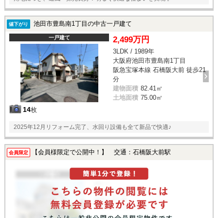
池田市豊島南1丁目の中古一戸建て
値下がり
一戸建て
2,499万円
3LDK / 1989年
大阪府池田市豊島南1丁目
阪急宝塚本線 石橋阪大前 徒歩21
分
建物面積
82.41㎡
土地面積
75.00㎡
14
枚
2025年12月リフォーム完了、水回り設備も全て新品で快適♪
【会員様限定で公開中！】 交通：石橋阪大前駅
会員限定