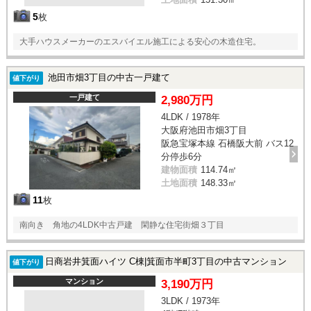
5
枚
大手ハウスメーカーのエスバイエル施工による安心の木造住宅。
池田市畑3丁目の中古一戸建て
値下がり
一戸建て
2,980万円
4LDK / 1978年
大阪府池田市畑3丁目
阪急宝塚本線 石橋阪大前 バス12
分停歩6分
建物面積
114.74㎡
土地面積
148.33㎡
11
枚
南向き 角地の4LDK中古戸建 閑静な住宅街畑３丁目
日商岩井箕面ハイツ C棟|箕面市半町3丁目の中古マンション
値下がり
マンション
3,190万円
3LDK / 1973年