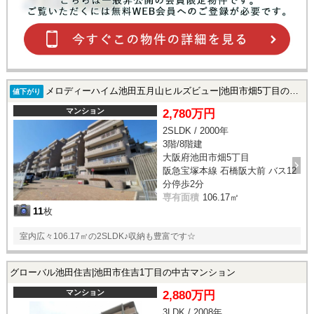
メロディーハイム池田五月山ヒルズビュー|池田市畑5丁目の中古マンション
値下がり
マンション
2,780万円
2SLDK / 2000年
3階/8階建
大阪府池田市畑5丁目
阪急宝塚本線 石橋阪大前 バス12
分停歩2分
専有面積
106.17㎡
11
枚
室内広々106.17㎡の2SLDK♪収納も豊富です☆
グローバル池田住吉|池田市住吉1丁目の中古マンション
マンション
2,880万円
3LDK / 2008年