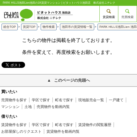
PARK HILLS池田Lien池田の1K賃貸マンション | ピタットハウス池田店 株式会社ニチレク
賃貸検索
売買検索
総合TOP
>
賃貸TOP
>
物件検索
>
池田市の賃貸情報一覧
>
PARK HILLS池田Lien
こちらの物件は掲載を終了しております。
条件を変えて、再度検索をお願いします。
このページの先頭へ
買いたい
売買物件を探す
学区で探す
町名で探す
現地販売会一覧
一戸建て
マンション
土地
売買物件を動画内覧
借りたい
賃貸物件を探す
学区で探す
町名で探す
賃貸物件の閲覧履歴
お部屋探しのリクエスト
賃貸物件を動画内覧