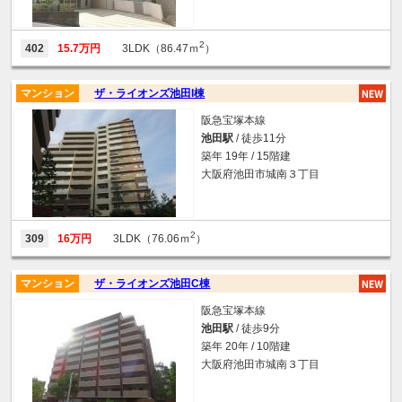
2
402
15.7万円
3LDK（86.47ｍ
）
マンション
ザ・ライオンズ池田I棟
阪急宝塚本線
池田駅
/ 徒歩11分
築年 19年 / 15階建
大阪府池田市城南３丁目
2
309
16万円
3LDK（76.06ｍ
）
マンション
ザ・ライオンズ池田C棟
阪急宝塚本線
池田駅
/ 徒歩9分
築年 20年 / 10階建
大阪府池田市城南３丁目