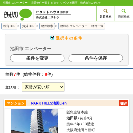
池田市 エレベーター ｜賃貸物件一覧｜ ピタットハウス池田店 株式会社ニチレク
賃貸検索
売買検索
総合TOP
>
賃貸TOP
>
物件検索
>
池田市 エレベーター 物件一覧
選択中の条件
池田市 エレベーター
条件を変更
条件を保存
棟数
7
件 (総物件数：
8
件)
並び順 ：
マンション
PARK HILLS池田Lien
阪急宝塚本線
池田駅
/ 徒歩9分
築年 5年 / 13階建
大阪府池田市新町