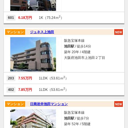
2
601
6.18万円
1K（75.24ｍ
）
マンション
ジュネス上池田
阪急宝塚本線
池田駅
/ 徒歩14分
築年 20年 / 4階建
大阪府池田市上池田２丁目
2
203
7.55万円
1LDK（53.61ｍ
）
2
402
7.85万円
1LDK（53.61ｍ
）
マンション
日商岩井池田マンション
阪急宝塚本線
池田駅
/ 徒歩7分
築年 52年 / 5階建