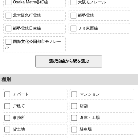
Osaka Metro谷町線
大阪モノレール
北大阪急行電鉄
能勢電鉄
能勢電鉄日生線
ＪＲ東西線
国際文化公園都市モノレー
ル
種別
アパート
マンション
戸建て
店舗
事務所
倉庫・工場
貸土地
駐車場