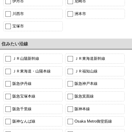
伊丹市
尼崎市
川西市
洲本市
宝塚市
住みたい沿線
ＪＲ山陽新幹線
ＪＲ東海道新幹線
ＪＲ東海道・山陽本線
ＪＲ福知山線
阪急伊丹線
阪急神戸本線
阪急宝塚本線
阪急箕面線
阪急千里線
阪神本線
阪神なんば線
Osaka Metro御堂筋線