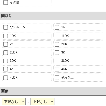
その他
間取り
ワンルーム
1K
1DK
1LDK
2K
2DK
2LDK
3K
3DK
3LDK
4K
4DK
4LDK
それ以上
面積
～