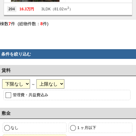
2
204
16.3万円
3LDK（81.02ｍ
）
棟数
7
件 (総物件数：
8
件)
条件を絞り込む
賃料
～
管理費・共益費込み
敷金
なし
１ヶ月以下