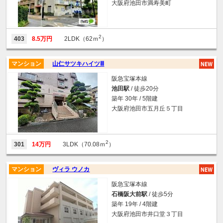
大阪府池田市満寿美町
2
403
8.5万円
2LDK（62ｍ
）
マンション
山仁サツキハイツⅢ
阪急宝塚本線
池田駅
/ 徒歩20分
築年 30年 / 5階建
大阪府池田市五月丘５丁目
2
301
14万円
3LDK（70.08ｍ
）
マンション
ヴィラ ウノカ
阪急宝塚本線
石橋阪大前駅
/ 徒歩5分
築年 19年 / 4階建
大阪府池田市井口堂３丁目