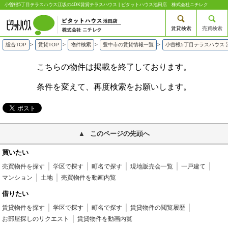
小曽根5丁目テラスハウス江坂の4DK賃貸テラスハウス | ピタットハウス池田店 株式会社ニチレク
賃貸検索
売買検索
総合TOP
>
賃貸TOP
>
物件検索
>
豊中市の賃貸情報一覧
>
小曽根5丁目テラスハウス 
こちらの物件は掲載を終了しております。
条件を変えて、再度検索をお願いします。
このページの先頭へ
買いたい
売買物件を探す
学区で探す
町名で探す
現地販売会一覧
一戸建て
マンション
土地
売買物件を動画内覧
借りたい
賃貸物件を探す
学区で探す
町名で探す
賃貸物件の閲覧履歴
お部屋探しのリクエスト
賃貸物件を動画内覧