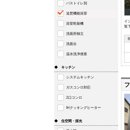
バストイレ別
追焚機能浴室
イ
浴室乾燥機
覧
洗面所独立
洗面台
温水洗浄便座
◆ キッチン
システムキッチン
フ
ガスコンロ対応
2口コンロ
IHクッキングヒーター
◆ 住空間・採光