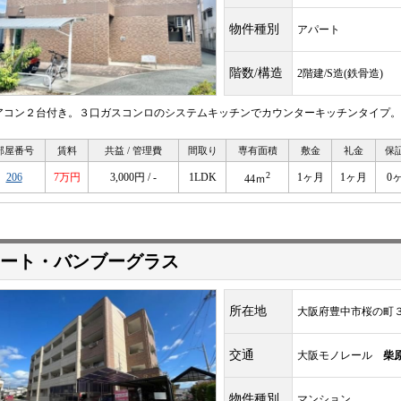
物件種別
アパート
階数/構造
2階建/S造(鉄骨造)
アコン２台付き。３口ガスコンロのシステムキッチンでカウンターキッチンタイプ。
部屋番号
賃料
共益 / 管理費
間取り
専有面積
敷金
礼金
保
2
206
7万円
3,000円 / -
1LDK
1ヶ月
1ヶ月
0
44ｍ
ート・バンブーグラス
所在地
大阪府豊中市桜の町
交通
大阪モノレール
柴
物件種別
マンション