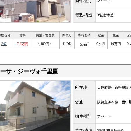
物件種別
アパート
階数/構造
3階建/木造
部屋番号
賃料
共益 / 管理費
間取り
専有面積
敷金
礼金
保
2
302
7.8万円
4,100円 / -
1LDK
0ヶ月
10万円
0
53ｍ
ーサ・ジーヴォ千里園
所在地
大阪府豊中市千里園
交通
阪急宝塚本線
豊中
物件種別
アパート
階数/構造
2階建/軽量鉄骨造