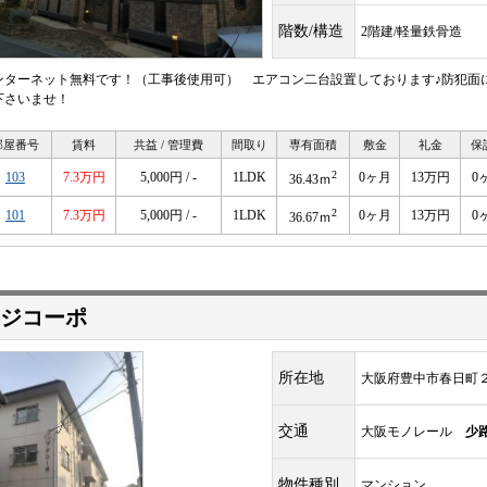
階数/構造
2階建/軽量鉄骨造
ンターネット無料です！（工事後使用可） エアコン二台設置しております♪防犯面
下さいませ！
部屋番号
賃料
共益 / 管理費
間取り
専有面積
敷金
礼金
保
2
103
7.3万円
5,000円 / -
1LDK
0ヶ月
13万円
0
36.43ｍ
2
101
7.3万円
5,000円 / -
1LDK
0ヶ月
13万円
0
36.67ｍ
ジコーポ
所在地
大阪府豊中市春日町
交通
大阪モノレール
少
物件種別
マンション