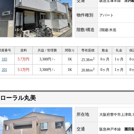
交通
阪急宝塚本線
庄内
物件種別
アパート
階数/構造
2階建/木造
部屋番号
賃料
共益 / 管理費
間取り
専有面積
敷金
礼金
保
2
105
5.7万円
3,300円 / -
1K
0ヶ月
1ヶ月
0
25.38ｍ
2
201
5.1万円
3,300円 / -
1K
0ヶ月
1ヶ月
0
20.88ｍ
ローラル丸美
所在地
大阪府豊中市上津島
交通
阪急神戸本線
園田