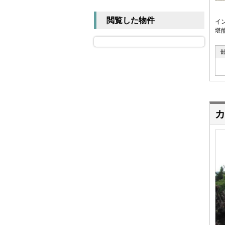
閲覧した物件
イ
堪
カ