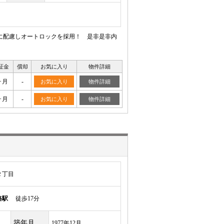
に配慮しオートロックを採用！ 是非是非内
証金
償却
お気に入り
物件詳細
ヶ月
-
お気に入り
物件詳細
ヶ月
-
お気に入り
物件詳細
２丁目
路駅
徒歩17分
築年月
1977年12月