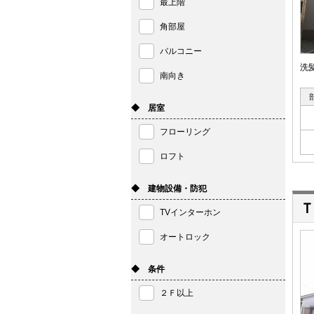
最上階
角部屋
バルコニー
洗
南向き
◆ 居室
フローリング
ロフト
◆ 建物設備・防犯
Ｔ
TVインターホン
オートロック
◆ 条件
２Ｆ以上