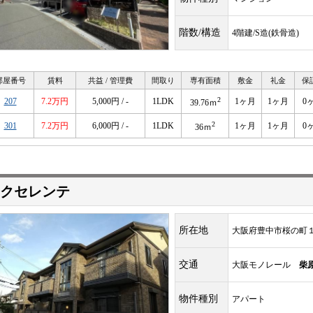
階数/構造
4階建/S造(鉄骨造)
部屋番号
賃料
共益 / 管理費
間取り
専有面積
敷金
礼金
保
2
207
7.2万円
5,000円 / -
1LDK
1ヶ月
1ヶ月
0
39.76ｍ
2
301
7.2万円
6,000円 / -
1LDK
1ヶ月
1ヶ月
0
36ｍ
クセレンテ
所在地
大阪府豊中市桜の町
交通
大阪モノレール
柴
物件種別
アパート