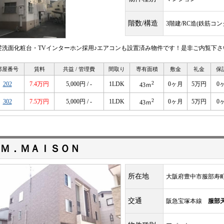
階数/構造
3階建/RC造(鉄筋コ
髪洗面化粧台・TVインターホン採用♪エアコンも設置済み物件です！是非ご内覧下さ
部屋番号
賃料
共益 / 管理費
間取り
専有面積
敷金
礼金
保
2
202
7.4万円
5,000円 / -
1LDK
0ヶ月
5万円
0
43ｍ
2
302
7.5万円
5,000円 / -
1LDK
0ヶ月
5万円
0
43ｍ
Ｍ．ＭＡＩＳＯＮ
所在地
大阪府豊中市服部寿
交通
阪急宝塚本線
服部