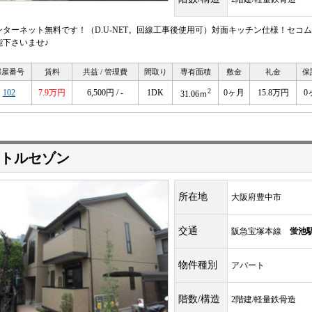
ンターネット無料です！（D.U-NET。回線工事後使用可）対面キッチン仕様！セ
能下さいませ♪
部屋番号
賃料
共益 / 管理費
間取り
専有面積
敷金
礼金
保
2
102
7.9万円
6,500円 / -
1DK
0ヶ月
15.8万円
0
31.06ｍ
トルセゾン
所在地
大阪府豊中市
交通
阪急宝塚本線
蛍池
物件種別
アパート
階数/構造
2階建/軽量鉄骨造