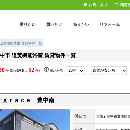
お気に入り
閲覧
借りたい
買いたい
売りたい
リフォーム
 追焚機能浴室 賃貸物件一覧
中市 追焚機能浴室 賃貸物件一覧
38
52
件 (総部屋数：
件)
表示件数
’ｇｒａｃｅ 豊中南
所在地
大阪府豊中市豊南町