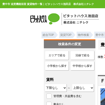
豊中市 追焚機能浴室 賃貸物件一覧｜ピタットハウス池田店 株式会社ニチレク
総合TOP
賃貸TOP
物件検索
豊中市
検索条件の変更
豊
エリアで絞る
沿線で絞る
棟数
小学校から探す
中学校から探す
賃料
Ｆ
～
管理費・共益費を含む
敷金なし