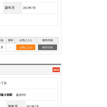
築年月
2012年7月
証金
償却
お気に入り
物件詳細
ヶ月
-
お気に入り
物件詳細
３丁目
原阪大前駅
徒歩9分
築年月
2012年7月