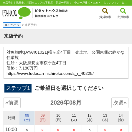
来店予約｜池田市、川西市エリアの不動産（新築一戸建て・中古一戸建て・土地・中古マンション）はピタットハウス池田店 株式会社ニチレク
賃貸検索
売買検索
TOPページ
> 来店予約
来店予約
対象物件:
[AYA401021]桜ヶ丘4丁目 売土地 公園東側の静かな
住環境
住所：大阪府箕面市桜ケ丘4丁目
価格：7,180万円
https://www.fudosan-nichireku.com/s_r_40225/
ステップ1
ご希望日を選択してください
2026年08月
«前週
次週»
08
09
10
11
12
13
14
時間
(土)
(日)
(月)
(火)
(水)
(木)
(金)
10:00
×
○
○
○
×
○
○