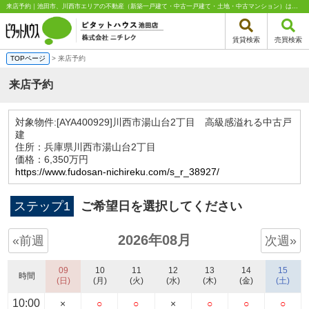
来店予約｜池田市、川西市エリアの不動産（新築一戸建て・中古一戸建て・土地・中古マンション）はピタットハウス池田店 株式会社ニチレク
賃貸検索
売買検索
TOPページ
> 来店予約
来店予約
対象物件:
[AYA400929]川西市湯山台2丁目 高級感溢れる中古戸
建
住所：兵庫県川西市湯山台2丁目
価格：6,350万円
https://www.fudosan-nichireku.com/s_r_38927/
ステップ1
ご希望日を選択してください
2026年08月
«前週
次週»
09
10
11
12
13
14
15
時間
(日)
(月)
(火)
(水)
(木)
(金)
(土)
10:00
×
○
○
×
○
○
○