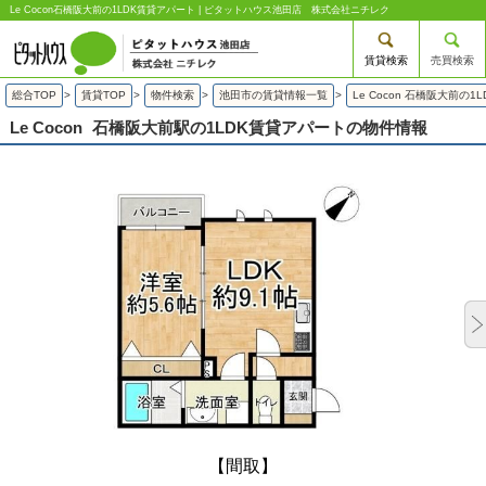
Le Cocon石橋阪大前の1LDK賃貸アパート | ピタットハウス池田店 株式会社ニチレク
賃貸検索
売買検索
総合TOP
>
賃貸TOP
>
物件検索
>
池田市の賃貸情報一覧
>
Le Cocon 石橋阪大前の
Le Cocon
石橋阪大前駅の1LDK賃貸アパートの物件情報
【間取】