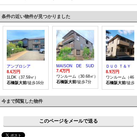
条件の近い物件が見つかりました
MAISON DE SUD
アンブロシア
ＤＵＯ Ｔ＆Ｙ
7.4万円
8.6万円
8.9万円
ワンルーム（30.68㎡）
1LDK（37.59㎡）
ワンルーム（46.
石橋阪大前
/徒歩7分
石橋阪大前
/徒歩16分
石橋阪大前
/徒歩
今まで閲覧した物件
このページをメールで送る