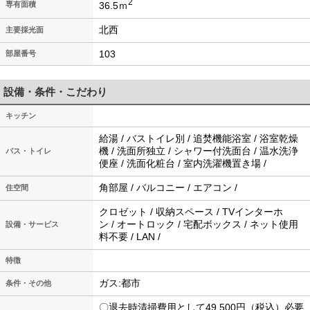
2
36.5ｍ
専有面積
北西
主要採光面
103
部屋番号
設備・条件・こだわり
キッチン
給湯 / バストイレ別 / 追焚機能浴室 / 浴室乾燥
機 / 洗面所独立 / シャワー付洗面台 / 温水洗浄
バス・トイレ
便座 / 洗面化粧台 / 室内洗濯機置き場 /
角部屋 / バルコニー / エアコン /
住空間
クロゼット / 収納スペース / TVインターホ
ン / オートロック / 宅配ボックス / ネット使用
設備・サービス
料不要 / LAN /
特徴
ガス:都市
条件・その他
〇退去時清掃費用として49,500円（税込）必要