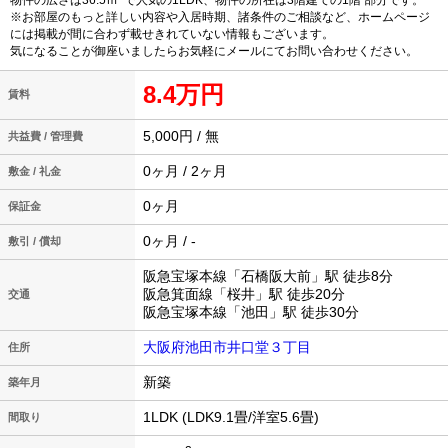
物件の広さは36.5ｍ
で人気の1LDK、物件の所在は3階建ての1階 部分です。
※お部屋のもっと詳しい内容や入居時期、諸条件のご相談など、ホームページ
には掲載が間に合わず載せきれていない情報もございます。
気になることが御座いましたらお気軽にメールにてお問い合わせください。
8.4万円
賃料
5,000円 / 無
共益費 / 管理費
0ヶ月 / 2ヶ月
敷金 / 礼金
0ヶ月
保証金
0ヶ月 / -
敷引 / 償却
阪急宝塚本線「石橋阪大前」駅 徒歩8分
阪急箕面線「桜井」駅 徒歩20分
交通
阪急宝塚本線「池田」駅 徒歩30分
大阪府池田市井口堂３丁目
住所
新築
築年月
1LDK (LDK9.1畳/洋室5.6畳)
間取り