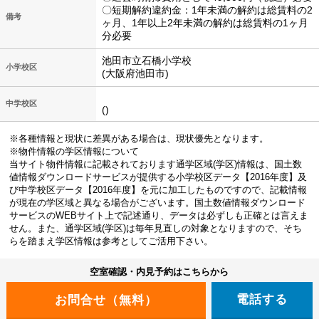
〇短期解約違約金：1年未満の解約は総賃料の2
備考
ヶ月、1年以上2年未満の解約は総賃料の1ヶ月
分必要
池田市立石橋小学校
小学校区
(大阪府池田市)
中学校区
()
※各種情報と現状に差異がある場合は、現状優先となります。
※物件情報の学区情報について
当サイト物件情報に記載されております通学区域(学区)情報は、国土数
値情報ダウンロードサービスが提供する小学校区データ【2016年度】及
び中学校区データ【2016年度】を元に加工したものですので、記載情報
が現在の学区域と異なる場合がございます。国土数値情報ダウンロード
サービスのWEBサイト上で記述通り、データは必ずしも正確とは言えま
せん。また、通学区域(学区)は毎年見直しの対象となりますので、そち
らを踏まえ学区情報は参考としてご活用下さい。
空室確認・内見予約はこちらから
電話する