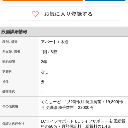
設備詳細情報
アパート / 木造
種別 / 構造
1階 / 3階
所在階 / 階数
2年
契約期間
なし
更新料
要
損保
-
鍵交換代
くらしーど：1,320円/月 防虫抗菌：19,800円/
その他費用
月 更新事務手数料：22000円
LCライフサポート LCライフサポート 初回総賃
保証人代行会社
料の50％・月額保証料 総賃料の1.4％