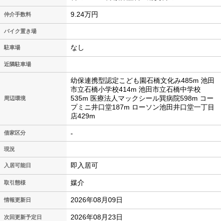
9.24万円
仲介手数料
バイク置き場
なし
駐車場
近隣駐車場
幼保連携型認定こども園石橋文化み485m 池田
市立石橋小学校414m 池田市立石橋中学校
535m 医療法人マックシール巽病院598m コー
周辺環境
プミニ井口堂187m ローソン池田井口堂一丁目
店429m
-
借家区分
現況
即入居可
入居可能日
媒介
取引態様
2026年08月09日
情報更新日
2026年08月23日
次回更新予定日