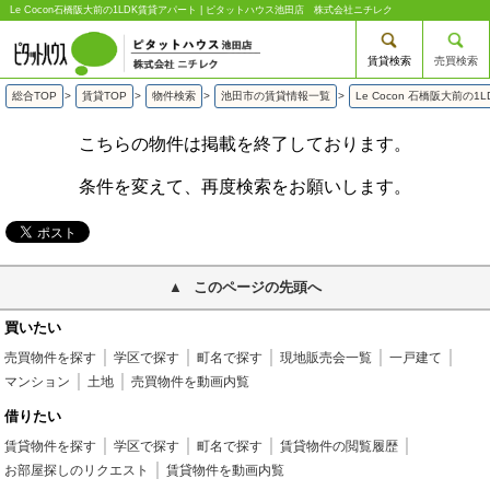
Le Cocon石橋阪大前の1LDK賃貸アパート | ピタットハウス池田店 株式会社ニチレク
賃貸検索
売買検索
総合TOP
>
賃貸TOP
>
物件検索
>
池田市の賃貸情報一覧
>
Le Cocon 石橋阪大前の
こちらの物件は掲載を終了しております。
条件を変えて、再度検索をお願いします。
このページの先頭へ
買いたい
売買物件を探す
学区で探す
町名で探す
現地販売会一覧
一戸建て
マンション
土地
売買物件を動画内覧
借りたい
賃貸物件を探す
学区で探す
町名で探す
賃貸物件の閲覧履歴
お部屋探しのリクエスト
賃貸物件を動画内覧