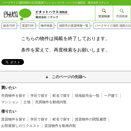
パークサイド池田池田の1LDK賃貸マンション | ピタットハウス池田店 株式会社ニチレク
賃貸検索
売買検索
総合TOP
>
賃貸TOP
>
物件検索
>
池田市の賃貸情報一覧
>
パークサイド池田 池田の1
こちらの物件は掲載を終了しております。
条件を変えて、再度検索をお願いします。
このページの先頭へ
買いたい
売買物件を探す
学区で探す
町名で探す
現地販売会一覧
一戸建て
マンション
土地
売買物件を動画内覧
借りたい
賃貸物件を探す
学区で探す
町名で探す
賃貸物件の閲覧履歴
お部屋探しのリクエスト
賃貸物件を動画内覧