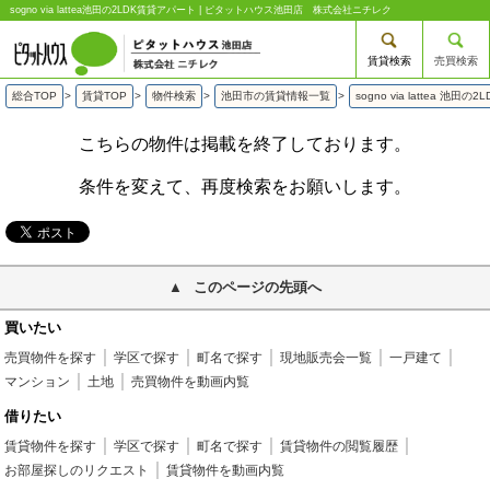
sogno via lattea池田の2LDK賃貸アパート | ピタットハウス池田店 株式会社ニチレク
賃貸検索
売買検索
総合TOP
>
賃貸TOP
>
物件検索
>
池田市の賃貸情報一覧
>
sogno via lattea 池田
こちらの物件は掲載を終了しております。
条件を変えて、再度検索をお願いします。
このページの先頭へ
買いたい
売買物件を探す
学区で探す
町名で探す
現地販売会一覧
一戸建て
マンション
土地
売買物件を動画内覧
借りたい
賃貸物件を探す
学区で探す
町名で探す
賃貸物件の閲覧履歴
お部屋探しのリクエスト
賃貸物件を動画内覧