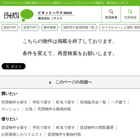
ロイヤルコート上池田池田のワンルーム賃貸マンション | ピタットハウス池田店 株式会社ニチレク
賃貸検索
売買検索
総合TOP
>
賃貸TOP
>
物件検索
>
池田市の賃貸情報一覧
>
ロイヤルコート上池田 池
こちらの物件は掲載を終了しております。
条件を変えて、再度検索をお願いします。
このページの先頭へ
買いたい
売買物件を探す
学区で探す
町名で探す
現地販売会一覧
一戸建て
マンション
土地
売買物件を動画内覧
借りたい
賃貸物件を探す
学区で探す
町名で探す
賃貸物件の閲覧履歴
お部屋探しのリクエスト
賃貸物件を動画内覧