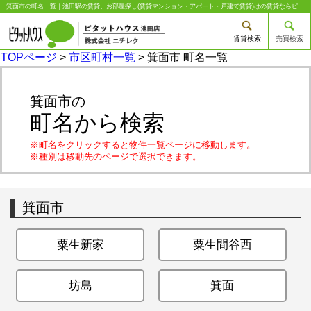
箕面市の町名一覧｜池田駅の賃貸、お部屋探し(賃貸マンション・アパート・戸建て賃貸)はの賃貸ならピタットハウス池田店 株式会社ニチレク
賃貸検索
売買検索
TOPページ
>
市区町村一覧
> 箕面市 町名一覧
箕面市の
町名から検索
※町名をクリックすると物件一覧ページに移動します。
※種別は移動先のページで選択できます。
箕面市
粟生新家
粟生間谷西
坊島
箕面