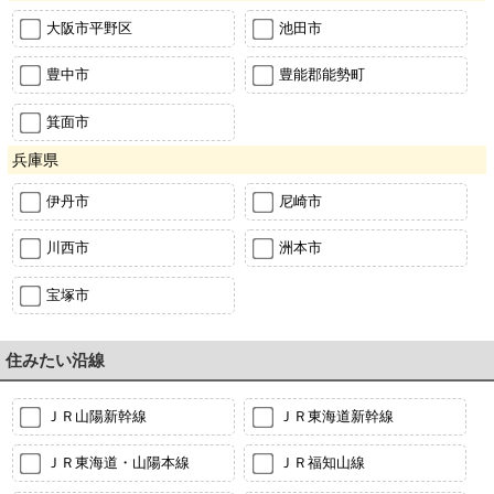
大阪市平野区
池田市
豊中市
豊能郡能勢町
箕面市
兵庫県
伊丹市
尼崎市
川西市
洲本市
宝塚市
住みたい沿線
ＪＲ山陽新幹線
ＪＲ東海道新幹線
ＪＲ東海道・山陽本線
ＪＲ福知山線