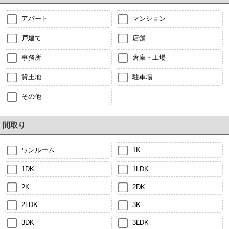
アパート
マンション
戸建て
店舗
事務所
倉庫・工場
貸土地
駐車場
その他
間取り
ワンルーム
1K
1DK
1LDK
2K
2DK
2LDK
3K
3DK
3LDK