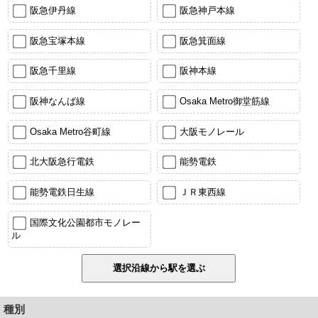
阪急伊丹線
阪急神戸本線
阪急宝塚本線
阪急箕面線
阪急千里線
阪神本線
阪神なんば線
Osaka Metro御堂筋線
Osaka Metro谷町線
大阪モノレール
北大阪急行電鉄
能勢電鉄
能勢電鉄日生線
ＪＲ東西線
国際文化公園都市モノレー
ル
種別