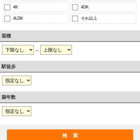
4K
4DK
4LDK
それ以上
面積
～
駅徒歩
築年数