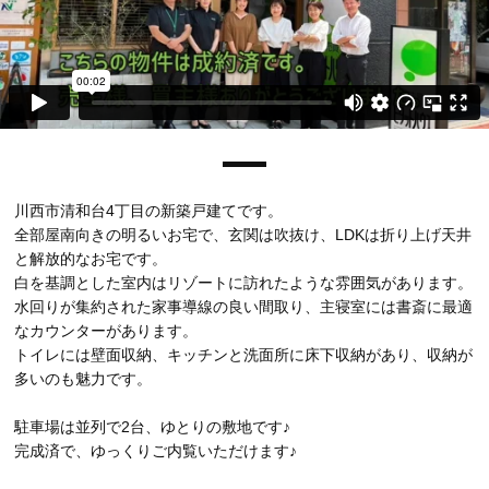
川西市清和台4丁目の新築戸建てです。
全部屋南向きの明るいお宅で、玄関は吹抜け、LDKは折り上げ天井
と解放的なお宅です。
白を基調とした室内はリゾートに訪れたような雰囲気があります。
水回りが集約された家事導線の良い間取り、主寝室には書斎に最適
なカウンターがあります。
トイレには壁面収納、キッチンと洗面所に床下収納があり、収納が
多いのも魅力です。
駐車場は並列で2台、ゆとりの敷地です♪
完成済で、ゆっくりご内覧いただけます♪