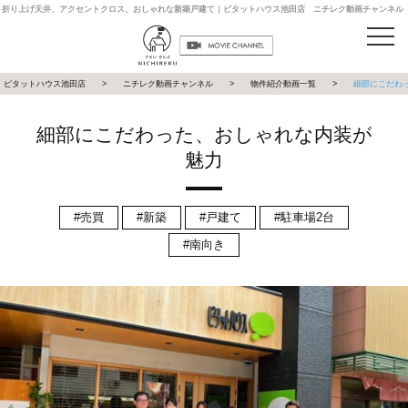
折り上げ天井、アクセントクロス、おしゃれな新築戸建て｜ピタットハウス池田店 ニチレク動画チャンネル
ピタットハウス池田店
ニチレク動画チャンネル
物件紹介動画一覧
細部にこだわ
細部にこだわった、おしゃれな内装が
魅力
売買
新築
戸建て
駐車場2台
南向き