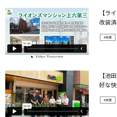
【ライ
改装済
売買
【池田
好な快
売買