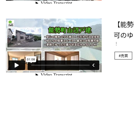
【能勢
可のゆ
！
売買