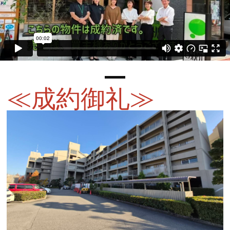
≪成約御礼≫