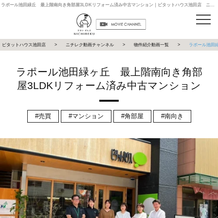
ラポール池田緑丘 最上階南向き角部屋3LDKリフォーム済み中古マンション｜ピタットハウス池田店 ニチレク動画チャンネル
ピタットハウス池田店
ニチレク動画チャンネル
物件紹介動画一覧
ラポール池田
ラポール池田緑ヶ丘 最上階南向き角部
屋3LDKリフォーム済み中古マンション
売買
マンション
角部屋
南向き