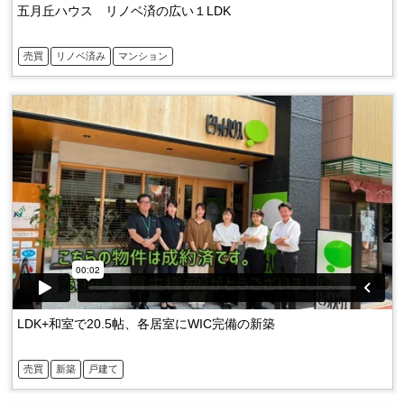
五月丘ハウス リノベ済の広い１LDK
売買
リノベ済み
マンション
LDK+和室で20.5帖、各居室にWIC完備の新築
売買
新築
戸建て