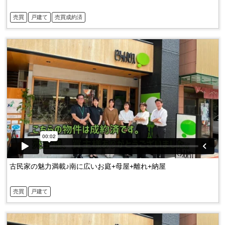
売買
戸建て
売買成約済
古民家の魅力満載♪南に広いお庭+母屋+離れ+納屋
売買
戸建て