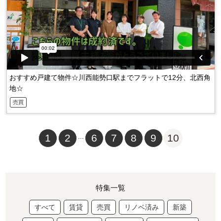
おすすめ戸建て物件☆川西能勢口駅までフラットで12分、北西角
地☆
売買
1
2
...
6
7
8
9
10
特集一覧
すべて
賃貸
売買
リノベ済み
新築