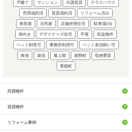
戸建て
マンション
分譲賃貸
テラスハウス
売買成約済
賃貸成約済
リフォーム済み
角部屋
古民家
店舗併用住宅
駐車場2台
南向き
デザイナーズ住宅
平屋
収益物件
ペット飼育可
事務所利用可
ペット多頭飼い可
角地
築浅
最上階
能勢町
収納豊富
豊能町
売買物件
賃貸物件
リフォーム事例