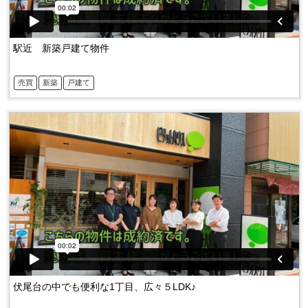
駅近 新築戸建て物件
売買
新築
戸建て
伏尾台の中でも便利な1丁目、広々５LDK♪