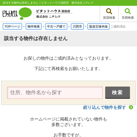
該当する物件は存在しません｜ピタットハウス池田店 株式会社ニチレク
賃貸検索
売買検索
TOPページ
>
物件検索
>
中古一戸建て
>
川西市
>
阪急宝塚本線
ご成約済み
該当する物件は存在しません
お探しの物件はご成約済みとなっております。
下記にて再検索をお願いたします。
絞り込んで物件を探す
ホームページに掲載されていない物件も
多数ございます。
お手数ですが、