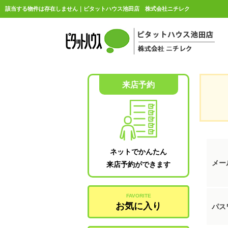
該当する物件は存在しません｜ピタットハウス池田店 株式会社ニチレク
来店予約
ネットでかんたん
メー
来店予約ができます
FAVORITE
お気に入り
パス