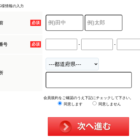
客様情報の入力
前
必須
-
-
番号
必須
所
会員規約をご確認のうえ下記にチェックして下さい。
同意します
同意しません