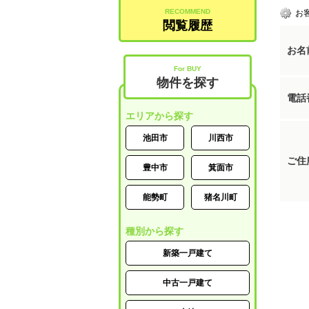
RECOMMEND
お
閲覧履歴
お名
For BUY
物件を探す
電話
エリアから探す
池田市
川西市
ご住
豊中市
箕面市
能勢町
猪名川町
種別から探す
新築一戸建て
中古一戸建て