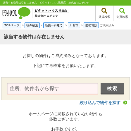
該当する物件は存在しません｜ピタットハウス池田店 株式会社ニチレク
賃貸検索
売買検索
TOPページ
>
物件検索
>
新築一戸建て
>
川西市
>
能勢電鉄
ご成約済み
該当する物件は存在しません
お探しの物件はご成約済みとなっております。
下記にて再検索をお願いたします。
絞り込んで物件を探す
ホームページに掲載されていない物件も
多数ございます。
お手数ですが、