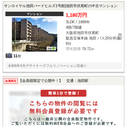
サンロイヤル池田バードヒルズ1号館|池田市伏尾町の中古マンション
マンション
1,180万円
3LDK / 1988年
4階/7階建
大阪府池田市伏尾町
阪急宝塚本線 池田 バス20分停歩
8分
専有面積
79.72㎡
11
枚
令和6年4月デザイナーズフルリノベーション完成☆
【会員様限定で公開中！】 交通：池田駅
会員限定