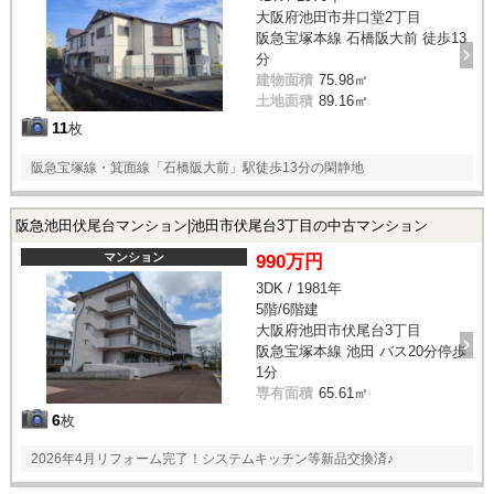
大阪府池田市井口堂2丁目
阪急宝塚本線 石橋阪大前 徒歩13
分
建物面積
75.98㎡
土地面積
89.16㎡
11
枚
阪急宝塚線・箕面線「石橋阪大前」駅徒歩13分の閑静地
阪急池田伏尾台マンション|池田市伏尾台3丁目の中古マンション
マンション
990万円
3DK / 1981年
5階/6階建
大阪府池田市伏尾台3丁目
阪急宝塚本線 池田 バス20分停歩
1分
専有面積
65.61㎡
6
枚
2026年4月リフォーム完了！システムキッチン等新品交換済♪