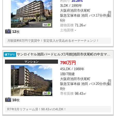
利回り
10.28%
3LDK / 1990年
大阪府池田市伏尾町
阪急宝塚本線 池田 バス17分停歩
6分
建物面積
71.26㎡
土地面積
-
12
枚
月額賃料6万円で賃貸中！安定収入が見込めるオーナーチェンジ！
サンロイヤル池田バードヒルズ1号館|池田市伏尾町の中古マンション
値下がり
マンション
790万円
4SLDK / 1988年
1階/7階建
大阪府池田市伏尾町
阪急宝塚本線 池田 バス20分停歩
8分
専有面積
98.43㎡
10
枚
R7年3月リフォーム済！98.43㎡の4LDK！