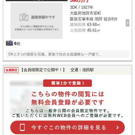
590万円
3DK / 1927年
大阪府池田市室町
阪急宝塚本線 池田 徒歩6分
建物面積
63.68㎡
土地面積
45.61㎡
6
枚
DKと3つの個室を完備。家族で住める低価格な一戸建て。
【会員様限定で公開中！】 交通：池田駅
会員限定