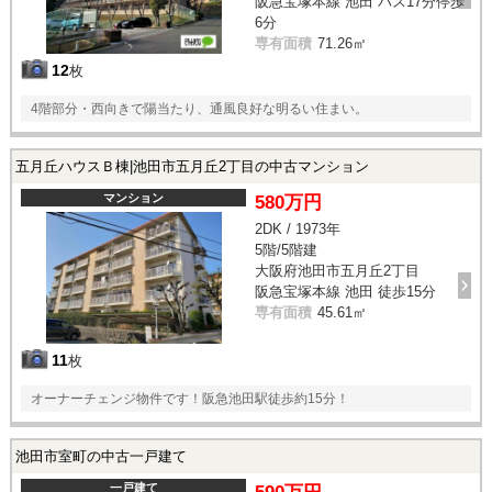
阪急宝塚本線 池田 バス17分停歩
6分
専有面積
71.26㎡
12
枚
4階部分・西向きで陽当たり、通風良好な明るい住まい。
五月丘ハウスＢ棟|池田市五月丘2丁目の中古マンション
マンション
580万円
2DK / 1973年
5階/5階建
大阪府池田市五月丘2丁目
阪急宝塚本線 池田 徒歩15分
専有面積
45.61㎡
11
枚
オーナーチェンジ物件です！阪急池田駅徒歩約15分！
池田市室町の中古一戸建て
一戸建て