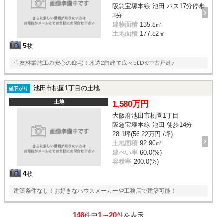
阪急宝塚本線 池田 バス17分停歩
3分
建物面積
135.8㎡
土地面積
177.82㎡
5
枚
住友林業施工の安心の邸宅！木造2階建て広々5LDK中古戸建♪
池田市桃園1丁目の土地
値下がり
土地
1,580万円
大阪府池田市桃園1丁目
阪急宝塚本線 池田 徒歩14分
28.1坪(56.22万円 /坪)
土地面積
92.90㎡
建ぺい率
60.0(%)
容積率
200.0(%)
4
枚
建築条件なし！お好きなハウスメーカーや工務店で建築可能！
146
1～20
件中
件を表示