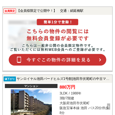
【会員様限定で公開中！】 交通：絹延橋駅
会員限定
サンロイヤル池田バードヒルズ1号館|池田市伏尾町の中古マンション
値下がり
マンション
880万円
3LDK / 1988年
3階/7階建
大阪府池田市伏尾町
阪急宝塚本線 池田 バス20分停歩
8分