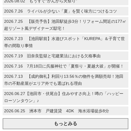
2026.08.02 もうすぐ“がんがら火祭り”
2026.7.26 ライバルが少ない「夏」を賢く味方につけるコツ
2026.7.25 【販売予告】池田駅徒歩3分！リフォーム間近の177㎡
超リゾート風デザイナーズ邸宅！
2026.7.23 【池田駅前】水遊びスポット「KUREPA」＆子育て世
帯の間取り事情
2026.7.19 旧奈良監獄と宅建業法における欠格事由
2026.7.16 7月18日に呉服神社で「夏祭り・夏越大祓」が開催！
2026.7.13 【成約御礼】利回り13.56％の物件を満額売却！池田
市の不動産屋がエリア外でも選ばれる理由
2026.06.27【池田市・伏尾台】住みやすさ向上！噂の「ハッピー
ローソンタウン」♪
2026.06.25 洲本市 戸建賃貸 4DK 海水浴場徒歩8分
もっとみる